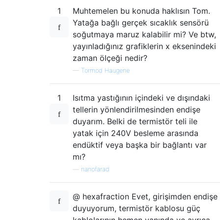
1
Muhtemelen bu konuda haklısın Tom.
Yatağa bağlı gerçek sıcaklık sensörü
soğutmaya maruz kalabilir mi? Ve btw,
yayınladığınız grafiklerin x eksenindeki
zaman ölçeği nedir?
—
Tormod Haugene
1
Isıtma yastığının içindeki ve dışındaki
tellerin yönlendirilmesinden endişe
duyarım. Belki de termistör teli ile
yatak için 240V besleme arasında
endüktif veya başka bir bağlantı var
mı?
—
nanofarad
@ hexafraction Evet, girişimden endişe
duyuyorum, termistör kablosu güç