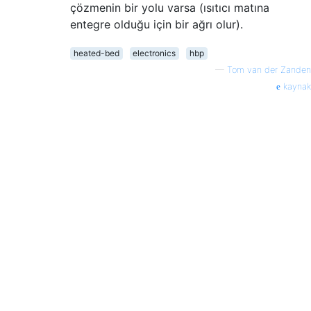
çözmenin bir yolu varsa (ısıtıcı matına
entegre olduğu için bir ağrı olur).
heated-bed
electronics
hbp
—
Tom van der Zanden
kaynak