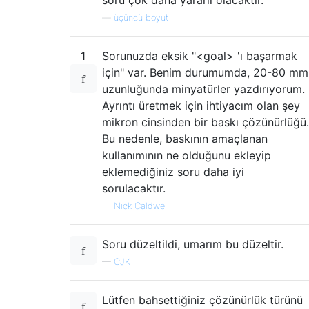
—
üçüncü boyut
1
Sorunuzda eksik "<goal> 'ı başarmak
için" var. Benim durumumda, 20-80 mm
uzunluğunda minyatürler yazdırıyorum.
Ayrıntı üretmek için ihtiyacım olan şey
mikron cinsinden bir baskı çözünürlüğü.
Bu nedenle, baskının amaçlanan
kullanımının ne olduğunu ekleyip
eklemediğiniz soru daha iyi
sorulacaktır.
—
Nick Caldwell
Soru düzeltildi, umarım bu düzeltir.
—
CJK
Lütfen bahsettiğiniz çözünürlük türünü