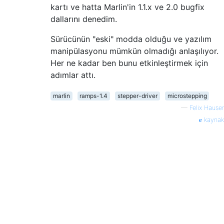
kartı ve hatta Marlin'in 1.1.x ve 2.0 bugfix
dallarını denedim.
Sürücünün "eski" modda olduğu ve yazılım
manipülasyonu mümkün olmadığı anlaşılıyor.
Her ne kadar ben bunu etkinleştirmek için
adımlar attı.
marlin
ramps-1.4
stepper-driver
microstepping
—
Felix Hauser
kaynak