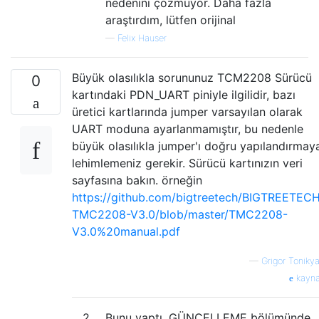
nedenini çözmüyor. Daha fazla
araştırdım, lütfen orijinal
—
Felix Hauser
Büyük olasılıkla sorununuz TCM2208 Sürücü
0
kartındaki PDN_UART piniyle ilgilidir, bazı
üretici kartlarında jumper varsayılan olarak
UART moduna ayarlanmamıştır, bu nedenle
büyük olasılıkla jumper'ı doğru yapılandırmay
lehimlemeniz gerekir. Sürücü kartınızın veri
sayfasına bakın. örneğin
https://github.com/bigtreetech/BIGTREETEC
TMC2208-V3.0/blob/master/TMC2208-
V3.0%20manual.pdf
—
Grigor Toniky
kayn
2
Bunu yaptı, GÜNCELLEME bölümünde