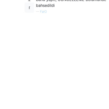
bahsedildi
—
FarO