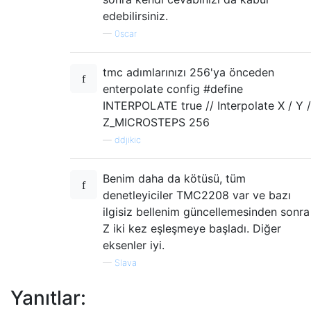
edebilirsiniz.
—
0scar
tmc adımlarınızı 256'ya önceden
enterpolate config #define
INTERPOLATE true // Interpolate X / Y /
Z_MICROSTEPS 256
—
ddjikic
Benim daha da kötüsü, tüm
denetleyiciler TMC2208 var ve bazı
ilgisiz bellenim güncellemesinden sonra
Z iki kez eşleşmeye başladı. Diğer
eksenler iyi.
—
Slava
Yanıtlar: