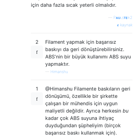
için daha fazla sıcak yeterli olmalıdır.
—
Pᴀᴜʟsᴛᴇʀ2
kaynak
2
Filament yapmak için başarısız
baskıyı da geri dönüştürebilirsiniz.
ABS'nin bir büyük kullanımı ABS suyu
yapmaktır.
—
Himanshu
1
@Himanshu Filamente baskıların geri
dönüşümü, özellikle bir şirkette
çalışan bir mühendis için uygun
maliyetli değildir. Ayrıca herkesin
bu
kadar çok ABS suyuna ihtiyaç
duyduğundan şüpheliyim (birçok
başarısız baskı kullanmak için).