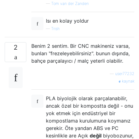
—
Tom van der Zanden
Isı en kolay yoldur
—
Trish
Benim 2 sentim. Bir CNC makineniz varsa,
2
bunları "frezeleyebilirsiniz". bunun dışında,
bahçe parçalayıcı / malç yeterli olabilir.
—
user77232
kaynak
PLA biyolojik olarak parçalanabilir,
ancak özel bir kompostta değil - onu
yok etmek için endüstriyel bir
kompostlama kurulumuna koymanız
gerekir. Öte yandan ABS ve PC
kesinlikle are Açık
değil
biyobozunur,