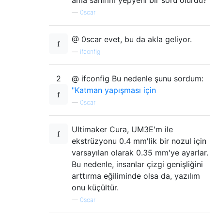
—
0scar
@ 0scar evet, bu da akla geliyor.
—
ifconfig
2
@ ifconfig Bu nedenle şunu sordum:
"Katman yapışması için
—
0scar
Ultimaker Cura, UM3E'm ile
ekstrüzyonu 0.4 mm'lik bir nozul için
varsayılan olarak 0.35 mm'ye ayarlar.
Bu nedenle, insanlar çizgi genişliğini
arttırma eğiliminde olsa da, yazılım
onu ​​küçültür.
—
0scar