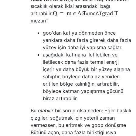
sıcaklık olarak ikisi arasındaki bağı
Q
=
m
c
Δ
T
grad
T
artırabilir:
S
=
m
c
Δ
T
mezun
T
goo'dan katıya dönmeden önce
yarıklara daha fazla girerek daha fazla
yüzey için daha iyi yapışma sağlar.
aşağıdaki katmana iletilebilen ve
iletilecek daha fazla termal enerji
içerir ve daha büyük bir yüzey alanına
sahiptir, böylece daha az yeniden
eritilen bölge kalınlığını artırabilir,
böylece katman yapıştırma gücünü
biraz artırabilir.
Bu
olabilir
bir sorun olsa neden: Eğer baskılı
çizgileri soğutmak için yeterli zaman
vermezsen, bu eritmek ve goop dönüşme
Bütünü açan, daha fazla biriktiği ısıya