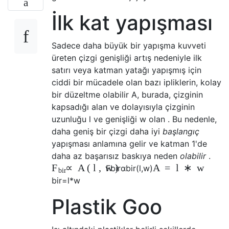
İlk kat yapışması
Sadece daha büyük bir yapışma kuvveti
üreten çizgi genişliği artış nedeniyle ilk
satırı veya katman yatağı yapışmış için
ciddi bir mücadele olan bazı ipliklerin, kolay
bir düzeltme olabilir A, burada, çizginin
kapsadığı alan ve dolayısıyla çizginin
uzunluğu l ve genişliği w olan . Bu nedenle,
daha geniş bir çizgi daha iyi
başlangıç
yapışması anlamına gelir ve katman 1'de
daha az başarısız baskıya neden
olabilir
.
∝
A
(
l
,
w
)
A
=
l
∗
w
F
F
bir
α
bir
(
l
,
w
)
bir
bir
=
l
*
w
Plastik Goo