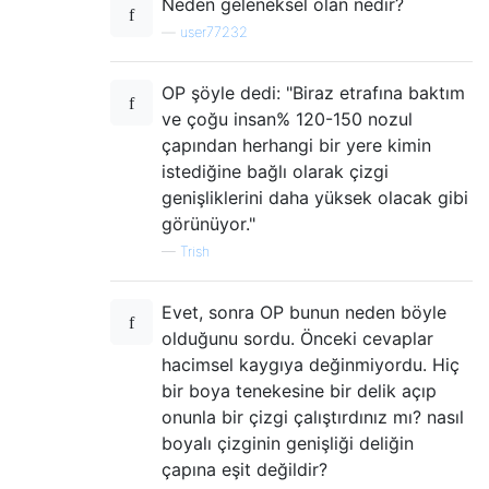
Neden geleneksel olan nedir?
—
user77232
OP şöyle dedi: "Biraz etrafına baktım
ve çoğu insan% 120-150 nozul
çapından herhangi bir yere kimin
istediğine bağlı olarak çizgi
genişliklerini daha yüksek olacak gibi
görünüyor."
—
Trish
Evet, sonra OP bunun neden böyle
olduğunu sordu. Önceki cevaplar
hacimsel kaygıya değinmiyordu. Hiç
bir boya tenekesine bir delik açıp
onunla bir çizgi çalıştırdınız mı? nasıl
boyalı çizginin genişliği deliğin
çapına eşit değildir?