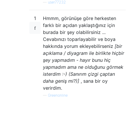
—
user77232
1
Hmmm, görünüşe göre herkesten
farklı bir açıdan yaklaştığınız için
burada bir şey olabilirsiniz ...
Cevabınızı toparlayabilir ve boya
hakkında yorum ekleyebilirseniz
[bir
açıklama / diyagram ile birlikte hiçbir
şey yapmadım - hayır bunu hiç
yapmadım ama ne olduğunu görmek
isterdim :-) (Sanırım çizgi çaptan
daha geniş mi?)]
, sana bir oy
verirdim.
—
Greenonline