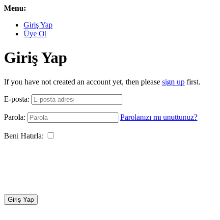
Menu:
Giriş Yap
Üye Ol
Giriş Yap
If you have not created an account yet, then please
sign up
first.
E-posta:
Parola:
Parolanızı mı unuttunuz?
Beni Hatırla:
Giriş Yap