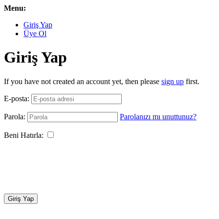
Menu:
Giriş Yap
Üye Ol
Giriş Yap
If you have not created an account yet, then please
sign up
first.
E-posta:
Parola:
Parolanızı mı unuttunuz?
Beni Hatırla:
Giriş Yap