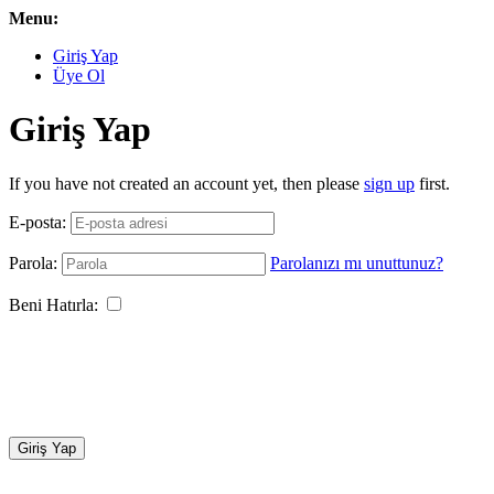
Menu:
Giriş Yap
Üye Ol
Giriş Yap
If you have not created an account yet, then please
sign up
first.
E-posta:
Parola:
Parolanızı mı unuttunuz?
Beni Hatırla:
Giriş Yap