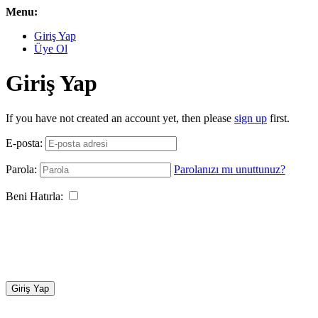
Menu:
Giriş Yap
Üye Ol
Giriş Yap
If you have not created an account yet, then please
sign up
first.
E-posta:
Parola:
Parolanızı mı unuttunuz?
Beni Hatırla:
Giriş Yap