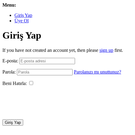
Menu:
Giriş Yap
Üye Ol
Giriş Yap
If you have not created an account yet, then please
sign up
first.
E-posta:
Parola:
Parolanızı mı unuttunuz?
Beni Hatırla:
Giriş Yap