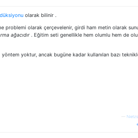
indüksiyonu
olarak bilinir .
e problemi olarak çerçevelenir, girdi ham metin olarak sun
ırma ağacıdır
. Eğitim seti genellikle hem olumlu hem de ol
i yöntem yoktur, ancak bugüne kadar kullanılan bazı teknikl
—
Nietz