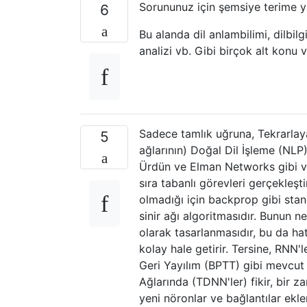
Sorununuz için şemsiye terime y
6
Bu alanda dil anlambilimi, dilbi
analizi vb. Gibi birçok alt konu v
Sadece tamlık uğruna, Tekrarlayan
5
ağlarının) Doğal Dil İşleme (NLP) 
Ürdün ve Elman Networks gibi var
sıra tabanlı görevleri gerçekle
olmadığı için backprop gibi sta
sinir ağı algoritmasıdır. Bunun
olarak tasarlanmasıdır, bu da h
kolay hale getirir. Tersine, RNN'
Geri Yayılım (BPTT) gibi mevcut
Ağlarında (TDNN'ler) fikir, bir 
yeni nöronlar ve bağlantılar ek