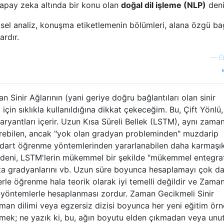
apay zeka altında bir konu olan
doğal dil işleme (NLP)
deni
lgisel analiz, konuşma etiketlemenin bölümleri, alana özgü b
ardır.
—
É
 Sinir Ağlarının (yani geriye doğru bağlantıları olan sinir
için sıklıkla kullanıldığına dikkat çekeceğim. Bu, Çift Yönlü,
yantları içerir. Uzun Kısa Süreli Bellek (LSTM), aynı zama
ştirebilen, ancak "yok olan gradyan probleminden" muzdarip
ndart öğrenme yöntemlerinden yararlanabilen daha karmaşık
 nedeni, LSTM'lerin mükemmel bir şekilde "mükemmel entegrat
ata gradyanlarını vb. Uzun süre boyunca hesaplamayı çok d
lerle öğrenme hala teorik olarak iyi temelli değildir ve Zama
 yöntemlerle hesaplanması zordur. Zaman Gecikmeli Sinir
zaman dilimi veya egzersiz dizisi boyunca her yeni eğitim ör
lemek; ne yazık ki, bu, ağın boyutu elden çıkmadan veya un