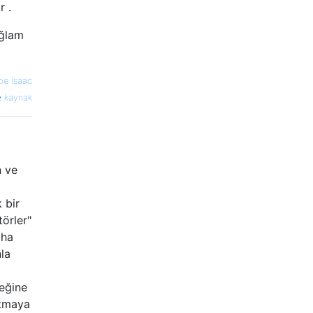
r .
ağlam
be Isaac
kaynak
n ve
 bir
örler"
aha
nla
neğine
utmaya