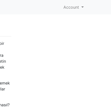
Account
bir
ra
etin
mek
 demek
lar
nasıl?