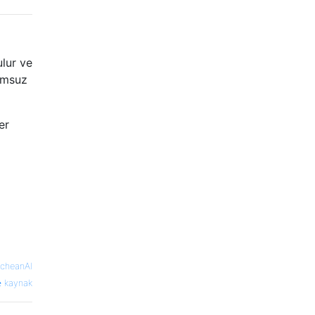
ulur ve
umsuz
er
scheanAI
kaynak