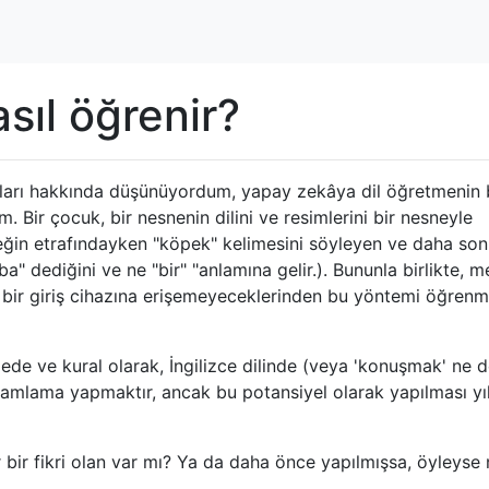
sıl öğrenir?
kları hakkında düşünüyordum, yapay zekâya dil öğretmenin 
 Bir çocuk, bir nesnenin dilini ve resimlerini bir nesneyle
öpeğin etrafındayken "köpek" kelimesini söyleyen ve daha son
ba" dediğini ve ne "bir" "anlamına gelir.). Bununla birlikte, m
i bir giriş cihazına erişemeyeceklerinden bu yöntemi öğren
ede ve kural olarak, İngilizce dilinde (veya 'konuşmak' ne
gramlama yapmaktır, ancak bu potansiyel olarak yapılması yıl
 bir fikri olan var mı? Ya da daha önce yapılmışsa, öyleyse 