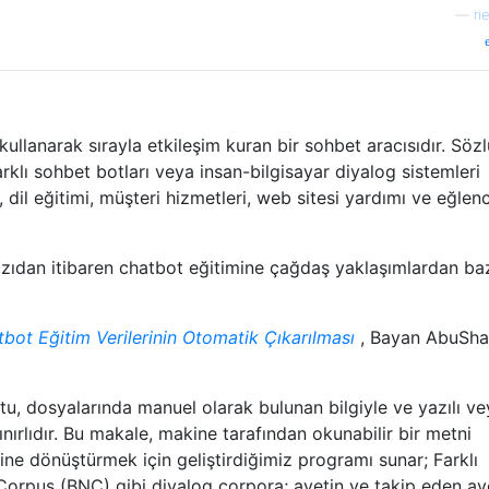
—
ri
 kullanarak sırayla etkileşim kuran bir sohbet aracısıdır. Sözl
farklı sohbet botları veya insan-bilgisayar diyalog sistemleri
ma, dil eğitimi, müşteri hizmetleri, web sitesi yardımı ve eğlen
yazıdan itibaren chatbot eğitimine çağdaş yaklaşımlardan baz
ot Eğitim Verilerinin Otomatik Çıkarılması
, Bayan AbuSha
tu, dosyalarında manuel olarak bulunan bilgiyle ve yazılı ve
sınırlıdır. Bu makale, makine tarafından okunabilir bir metni
mine dönüştürmek için geliştirdiğimiz programı sunar; Farklı
l Corpus (BNC) gibi diyalog corpora; ayetin ve takip eden ay