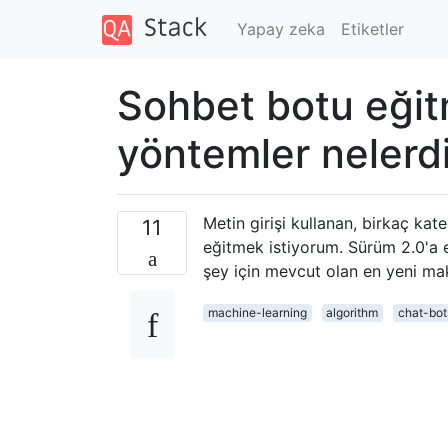
Yapay zeka
Etiketler
Sohbet botu eğit
yöntemler nelerd
Metin girişi kullanan, birkaç ka
11
eğitmek istiyorum. Sürüm 2.0'a e
şey için mevcut olan en yeni mak
machine-learning
algorithm
chat-bot