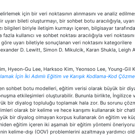
lirlemek için bir veri noktasının alınmasını ve analiz edilmes
ir uyarı bileti oluşturmayı, bir sohbet botu aracılığıyla, uyarı
 bilgileri biriyle iletişim kurmayı içeren, bilgisayar tarafınd
fazla kullanıcı ve sohbet noktası aracılığıyla veri noktasını
 göre uyarı biletiyle sonuçlanan veri noktasını kategorilere
exander D. Lewitt, Simon D. Mikulcik, Karan Shukla, Leigh A
Kim, Hyeon-Gu Lee, Harksoo Kim, Yeonsoo Lee, Young-Gil K
lamak İçin İki Adımlı Eğitim ve Karışık Kodlama-Kod Çözme
ken sohbet botu modelleri, eğitim verisi olarak büyük bir diy
uşma etkileşimleri oluşturabilir. Bununla birlikte, İngilizce 
üyük bir diyalog topluluğu toplamak hala zor. Bu sorunu çö
mleri olarak bir kelime ve hece karışımı kullanarak bir cha
üyük bir diyalog olmayan korpus kullanarak ön eğitim ve kü
niden eğitim içeren iki aşamalı bir eğitim yöntemi öneriyoru
rinin kelime-dışı (OOV) problemlerini azaltmaya yardımcı ol