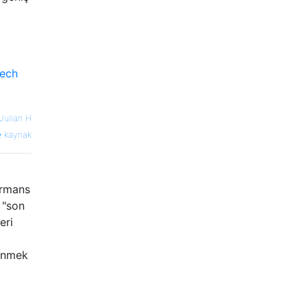
eech
Julian H
kaynak
ormans
 "son
eri
dinmek