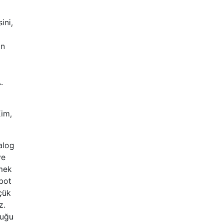
ini,
an
.
im,
alog
ve
zmek
tbot
çük
z.
duğu