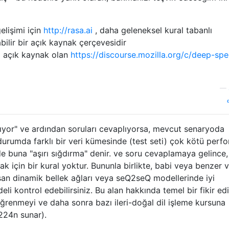
lişimi için
http://rasa.ai
, daha geleneksel kural tabanlı
ilir bir açık kaynak çerçevesidir
a açık kaynak olan
https://discourse.mozilla.org/c/deep-sp
—
lıyor" ve ardından soruları cevaplıyorsa, mevcut senaryoda
urumda farklı bir veri kümesinde (test seti) çok kötü perf
inde buna "aşırı sığdırma" denir. ve soru cevaplamaya gelince,
ak için bir kural yoktur. Bununla birlikte, babi veya benzer v
şan dinamik bellek ağları veya seQ2seQ modellerinde iyi
i kontrol edebilirsiniz. Bu alan hakkında temel bir fikir e
öğrenmeyi ve daha sonra bazı ileri-doğal dil işleme kursuna
224n sunar).