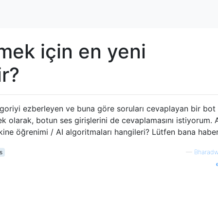
mek için en yeni
ir?
tegoriyi ezberleyen ve buna göre soruları cevaplayan bir bot
k olarak, botun ses girişlerini de cevaplamasını istiyorum. 
ine öğrenimi / AI algoritmaları hangileri? Lütfen bana haber
s
—
Bharadw