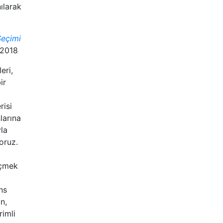
ılarak
Seçimi
 2018
eri,
ir
risi
nlarına
yla
oruz.
eçmek
ns
n,
rimli