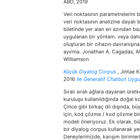
ABD, 2019
Veri noktasının parametrelerini be
veri noktasının analizine dayalı b
biletinde yer alan en azından bazı
uygulanan bir yöntem. veya daha 
oluşturan bir cihazın davranışına
ayırma. Jonathan A. Cagadas, Al
Williamson
Küçük Diyalog Corpus
, Jintae 
2016
ile Generatif Chatbot Uygu
Sıralı sıralı ağlara dayanan üret
kuruluşu kullanıldığında doğal kon
Çince gibi birkaç dil dışında, b
için, kod çözme / kod çözme biri
modeli öneriyoruz. Ek olarak, b
bir diyalog corpus kullanarak ye
Deneylerimizde, karışım birimle