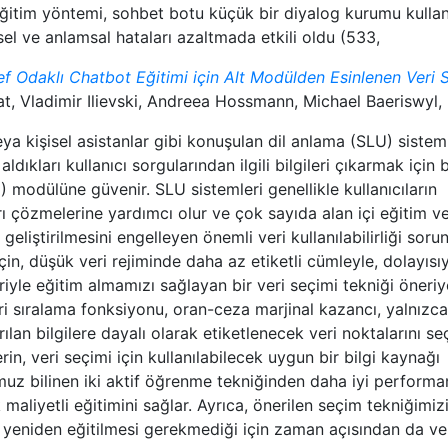
ı eğitim yöntemi, sohbet botu küçük bir diyalog kurumu kullan
isel ve anlamsal hataları azaltmada etkili oldu (533,
Odaklı Chatbot Eğitimi için Alt Modülden Esinlenen Veri 
t, Vladimir Ilievski, Andreea Hossmann, Michael Baeriswyl,
a kişisel asistanlar gibi konuşulan dil anlama (SLU) sisteml
dıkları kullanıcı sorgularından ilgili bilgileri çıkarmak için b
) modülüne güvenir. SLU sistemleri genellikle kullanıcıların
ı çözmelerine yardımcı olur ve çok sayıda alan içi eğitim ve
n geliştirilmesini engelleyen önemli veri kullanılabilirliği soru
çin, düşük veri rejiminde daha az etiketli cümleyle, dolayısı
iyle eğitim almamızı sağlayan bir veri seçimi tekniği öneriy
ri sıralama fonksiyonu, oran-ceza marjinal kazancı, yalnızca
ılan bilgilere dayalı olarak etiketlenecek veri noktalarını s
n, veri seçimi için kullanılabilecek uygun bir bilgi kaynağı
z bilinen iki aktif öğrenme tekniğinden daha iyi performa
maliyetli eğitimini sağlar. Ayrıca, önerilen seçim tekniğimizi
 yeniden eğitilmesi gerekmediği için zaman açısından da ve