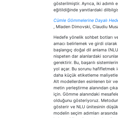
gösterilmiştir. Ayrıca, iki adıml
eğitildiğinde yanıtlardaki dilbilg
Cümle Gömmelerine Dayalı Hedef 
, Mladen Dimovski, Claudiu Musa
Hedefe yönelik sohbet botları vey
amacı belirlemek ve girdi olarak al
başlangıç ​​doğal dil anlama (NLU
nispeten dar alanlardaki sorunlar
gerektirir. Bu, başarılı sistemleri
yol açar. Bu sorunu hafifletmek i
daha küçük etiketleme maliyetler
Alt modellerden esinlenen bir ve
metin yerleştirme alanından çıkar
için. Gömme alanındaki mesafeleri
olduğunu gösteriyoruz. Metodumu
gösterir ve NLU ünitesinin düşük 
modelin seçim adımları arasında