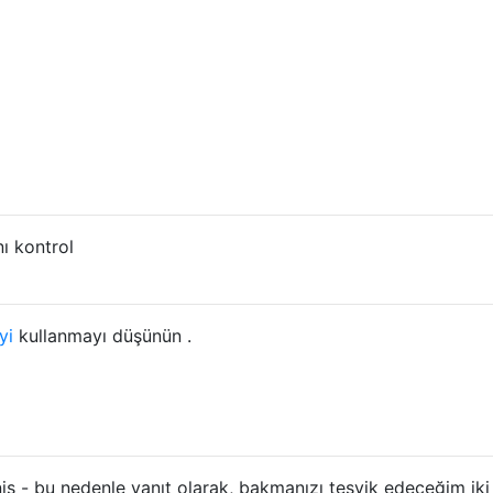
nı kontrol
yi
kullanmayı düşünün .
ş - bu nedenle yanıt olarak, bakmanızı teşvik edeceğim iki