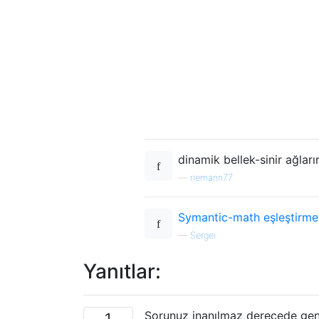
dinamik bellek-sinir ağları
—
riemann77
Symantic-math eşleştirme
—
Sergei
Yanıtlar:
Sorunuz inanılmaz derecede geni
1