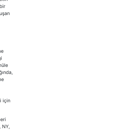
bir
nuşan
me
i
müle
ığında,
me
 için
eri
, NY,