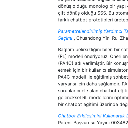
dönüş olduğu monolog bir yapı ola
çift dönüş olduğu SSS. Bu otomas
farklı chatbot prototipleri üreteb
Parametrelendirilmiş Yardımcı 
Seçimi
, Chuandong Yin, Rui Zha
Bağlam belirsizliğini bilen bir 
(RL) modeli öneriyoruz. Önerile
(PA4C) adı verilmiştir. Bir konuş
etmek için bir kullanıcı simülatör
PA4C modeli ile eğitilmiş sohbe
varyansı için daha sağlamdır. PA
sorunlarını ele alan chatbot eği
geleneksel RL modellerini optimi
bir chatbot eğitimi üzerinde değ
Chatbot Etkileşimini Kullanarak
Patent Başvurusu Yayını 0034828