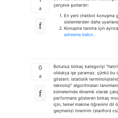
çerçeve şunlardır:
En yeni chatbot konuşma ge
sistemlerden daha uyarlanab
Konuşma tanıma için ayrıc
adresine bakın
.
Botunuz birkaç kategoriyi "hatır
0
oldukça işe yaramaz. çünkü bu d
gösterir. istatistik terminolojis
teknoloji" algoritmaları tanımlam
kümelerinde dinamik olarak çalı
performans gösteren birkaç model
için, temel makine öğrenimi dil 
geçmenizi öneririm (stanford cs