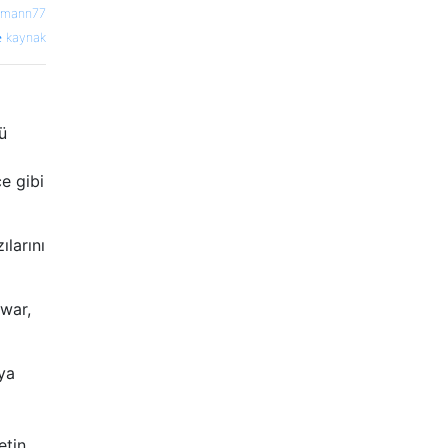
emann77
kaynak
ü
ce gibi
ılarını
war,
ya
etin