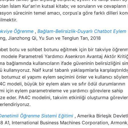
n İslam Kur'an'ın kutsal kitabı; ve soruların ve cevapların 
yon sürecinin temel amacı, corpus'a göre farklı dilleri ko
ilmektir.
Takviye Öğrenme
,
Bağlam-Belirsizlik-Duyarlı Chatbot Eylem
ng, Jianzhong Qi, Yu Sun ve Tenglun Tan, 2018
sohbet botu ve sohbet botunu eğitmek için bir takviye öğren
n modele Parametreli Yardımcı Asenkron Avantaj Aktör Kritiğ
ma bağlamında kullanıcıların ifade güveninin belirsizliğini si
ü kullanıyoruz. Naif kural tabanlı yaklaşımlarla karşılaştırıld
t botumuz el yapımı eylem seçimini önler ve kullanıcı söyle
4C modeli, büyük bir eylem alanı ve sıfır ödül durumlarının
timi için eylem parametreleme ve yardımcı görevlere sahip
ze eder. PA4C modelini, takvim etkinliği oluşturma görevleri
erlendiriyoruz.
 Denetimli Öğrenme Sistemi Eğitimi
, Amerika Birleşik Devletl
 A1, International Business Machines Corporation, Armonk