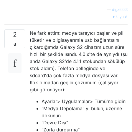
—
digz6666
kaynak
Ne fark ettim: medya tarayıcı başlar ve pili
2
tüketir ve bilgisayarımla usb bağlantısını
çıkardığımda Galaxy S2 cihazım uzun süre
hızlı bir şekilde ısındı. 4.0.x'te de aynıydı (şu
anda Galaxy S2'de 4.1.1 stokundan sökülüp
stok aldım). Telefon belleğinde ve
sdcard'da çok fazla medya dosyası var.
Kök olmadan geçici çözümüm (çalışıyor
gibi görünüyor):
Ayarlar> Uygulamalar> Tümü'ne gidin
"Medya Depolama" yı bulun, üzerine
dokunun
"Devre Dışı"
"Zorla durdurma"