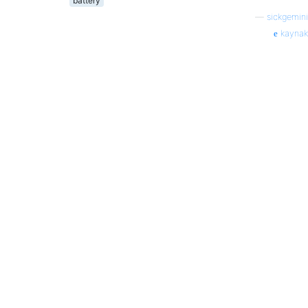
battery
—
sickgemini
kaynak