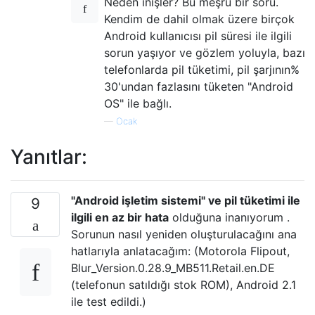
Neden inişler? Bu meşru bir soru.
Kendim de dahil olmak üzere birçok
Android kullanıcısı pil süresi ile ilgili
sorun yaşıyor ve gözlem yoluyla, bazı
telefonlarda pil tüketimi, pil şarjının%
30'undan fazlasını tüketen "Android
OS" ile bağlı.
—
Ocak
Yanıtlar:
"Android işletim sistemi" ve pil tüketimi ile
9
ilgili en az bir hata
olduğuna inanıyorum .
Sorunun nasıl yeniden oluşturulacağını ana
hatlarıyla anlatacağım: (Motorola Flipout,
Blur_Version.0.28.9_MB511.Retail.en.DE
(telefonun satıldığı stok ROM), Android 2.1
ile test edildi.)