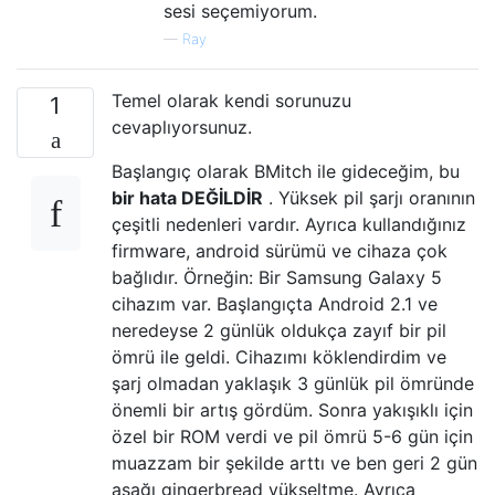
sesi seçemiyorum.
—
Ray
Temel olarak kendi sorunuzu
1
cevaplıyorsunuz.
Başlangıç ​​olarak BMitch ile gideceğim, bu
bir hata DEĞİLDİR
. Yüksek pil şarjı oranının
çeşitli nedenleri vardır. Ayrıca kullandığınız
firmware, android sürümü ve cihaza çok
bağlıdır. Örneğin: Bir Samsung Galaxy 5
cihazım var. Başlangıçta Android 2.1 ve
neredeyse 2 günlük oldukça zayıf bir pil
ömrü ile geldi. Cihazımı köklendirdim ve
şarj olmadan yaklaşık 3 günlük pil ömründe
önemli bir artış gördüm. Sonra yakışıklı için
özel bir ROM verdi ve pil ömrü 5-6 gün için
muazzam bir şekilde arttı ve ben geri 2 gün
aşağı gingerbread yükseltme. Ayrıca