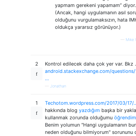
yapmam gerekeni yapamam” diyor.
(Ancak, hangi uygulamanın asıl sor
olduğunu vurgulamaksızın, hata I
oldukça yararsız görünüyor.)
—
Mike 
2
Kontrol edilecek daha çok yer var. Bkz .
android.stackexchange.com/questions
…
—
Jonathan
1
Techotom.wordpress.com/2017/03/17/
hakkında blog
yazdığım
başka bir yakla
kullanmak zorunda olduğumu
öğrendim
Benim yolumun "Hangi uygulamanın bu
neden olduğunu bilmiyorum" sorununu 