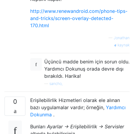
http://www.renewandroid.com/phone-tips-
and-tricks/screen-overlay-detected-
170.html
—
Jonathan
kaynak
Üçüncü madde benim için sorun oldu.
Yardımcı Dokunuş orada devre dışı
bırakıldı. Harika!
—
sancho,
Erişilebilirlik Hizmetleri olarak ele alınan
0
bazı uygulamalar vardır; örneğin,
Yardımcı
Dokunma
.
Bunları
Ayarlar -> Erişilebilirlik -> Servisler
altında bulabilirsiniz .