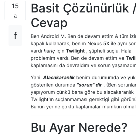
Basit Çözünürlük 
15
Cevap
Ben Android M. Ben de devam ettim & tüm izin
kapalı kullanarak, benim Nexus 5X ile aynı so
vardı
hariç
için
Twilight
, şüpheli suçlu. Hala
problemim vardı. Ben de devam ettim ve
Twil
kaplamasını da devraldım ve sorun yaşamadı
Yani,
Alacakaranlık
benim durumumda ve yuk
gösterilen durumda
"sorun" dir
. (Ben sorunlar
yapıyorum çünkü bana göre bu alacakaranlık
Twilight'ın suçlanmaması gerektiği gibi görün
Bunun yerine çoklu kaplamalar mümkün olmalı
Bu Ayar Nerede?