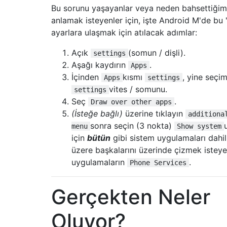
Bu sorunu yaşayanlar veya neden bahsettiğim
anlamak isteyenler için, işte Android M'de bu "
ayarlara ulaşmak için atılacak adımlar:
Açık
(somun / dişli).
settings
Aşağı kaydırın
.
Apps
İçinden
kısmı
, yine seçi
Apps
settings
vites / somunu.
settings
Seç
.
Draw over other apps
(İsteğe bağlı)
üzerine tıklayın
additiona
sonra seçin (3 nokta)
menu
Show system
için
bütün
gibi sistem uygulamaları dahi
üzere başkalarını üzerinde çizmek isteye
uygulamaların
.
Phone Services
Gerçekten Neler
Oluyor?