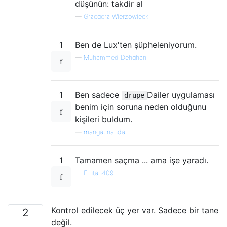
düşünün: takdir al
—
Grzegorz Wierzowiecki
1
Ben de Lux'ten şüpheleniyorum.
—
Muhammed Dehghan
1
Ben sadece
Dailer uygulaması
drupe
benim için soruna neden olduğunu
kişileri buldum.
—
mangatinanda
1
Tamamen saçma ... ama işe yaradı.
—
Erutan409
Kontrol edilecek üç yer var. Sadece bir tane
2
değil.