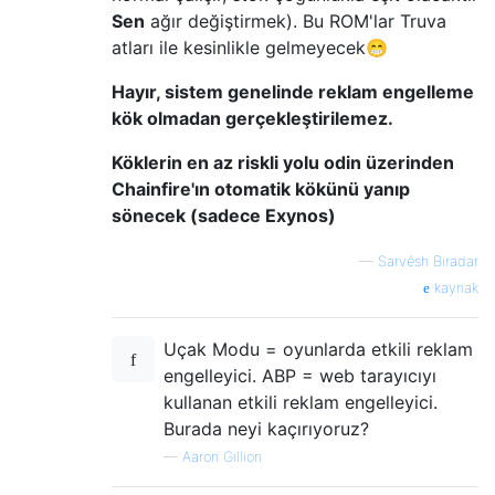
Sen
ağır değiştirmek). Bu ROM'lar Truva
atları ile kesinlikle gelmeyecek😁
Hayır, sistem genelinde reklam engelleme
kök olmadan gerçekleştirilemez.
Köklerin en az riskli yolu odin üzerinden
Chainfire'ın otomatik kökünü yanıp
sönecek (sadece Exynos)
—
Sarvésh Biradar
kaynak
Uçak Modu = oyunlarda etkili reklam
engelleyici. ABP = web tarayıcıyı
kullanan etkili reklam engelleyici.
Burada neyi kaçırıyoruz?
—
Aaron Gillion