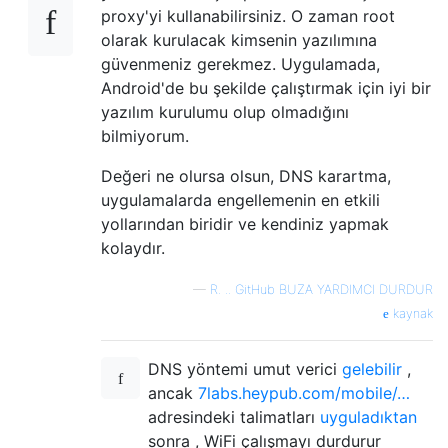
proxy'yi kullanabilirsiniz. O zaman root
olarak kurulacak kimsenin yazılımına
güvenmeniz gerekmez. Uygulamada,
Android'de bu şekilde çalıştırmak için iyi bir
yazılım kurulumu olup olmadığını
bilmiyorum.
Değeri ne olursa olsun, DNS karartma,
uygulamalarda engellemenin en etkili
yollarından biridir ve kendiniz yapmak
kolaydır.
—
R. .. GitHub BUZA YARDIMCI DURDUR
kaynak
DNS yöntemi umut verici
gelebilir
,
ancak
7labs.heypub.com/mobile/…
adresindeki talimatları
uyguladıktan
sonra , WiFi çalışmayı durdurur