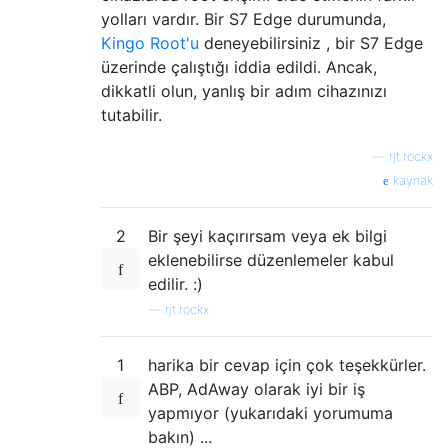
yolları vardır. Bir S7 Edge durumunda,
Kingo Root'u
deneyebilirsiniz , bir S7 Edge
üzerinde çalıştığı iddia edildi. Ancak,
dikkatli olun, yanlış bir adım cihazınızı
tutabilir.
—
rjt.rockx
kaynak
2
Bir şeyi kaçırırsam veya ek bilgi
eklenebilirse düzenlemeler kabul
edilir. :)
—
rjt.rockx
1
harika bir cevap için çok teşekkürler.
ABP, AdAway olarak iyi bir iş
yapmıyor (yukarıdaki yorumuma
bakın) ...