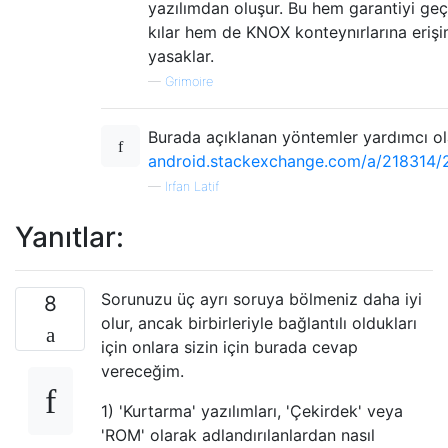
yazılımdan oluşur. Bu hem garantiyi geç
kılar hem de KNOX konteynırlarına erişi
yasaklar.
—
Grimoire
Burada açıklanan yöntemler yardımcı ola
android.stackexchange.com/a/218314/
—
Irfan Latif
Yanıtlar:
Sorunuzu üç ayrı soruya bölmeniz daha iyi
8
olur, ancak birbirleriyle bağlantılı oldukları
için onlara sizin için burada cevap
vereceğim.
1) 'Kurtarma' yazılımları, 'Çekirdek' veya
'ROM' olarak adlandırılanlardan nasıl