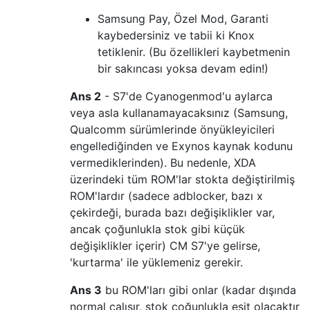
Samsung Pay, Özel Mod, Garanti
kaybedersiniz ve tabii ki Knox
tetiklenir. (Bu özellikleri kaybetmenin
bir sakıncası yoksa devam edin!)
Ans 2
- S7'de Cyanogenmod'u aylarca
veya asla kullanamayacaksınız (Samsung,
Qualcomm sürümlerinde önyükleyicileri
engellediğinden ve Exynos kaynak kodunu
vermediklerinden). Bu nedenle, XDA
üzerindeki tüm ROM'lar stokta değiştirilmiş
ROM'lardır (sadece adblocker, bazı x
çekirdeği, burada bazı değişiklikler var,
ancak çoğunlukla stok gibi küçük
değişiklikler içerir) CM S7'ye gelirse,
'kurtarma' ile yüklemeniz gerekir.
Ans 3
bu ROM'ları gibi onlar (kadar dışında
normal çalışır, stok çoğunlukla eşit olacaktır