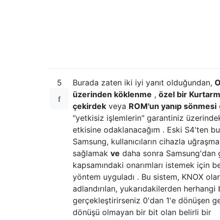
5
Burada zaten iki iyi yanıt olduğundan,
O
üzerinden köklenme
,
özel bir Kurtar
çekirdek
veya
ROM'un
yanıp sönmesi
"yetkisiz işlemlerin" garantiniz üzerinde
etkisine odaklanacağım . Eski S4'ten b
Samsung, kullanıcıların cihazla uğraşm
sağlamak
ve
daha sonra Samsung'dan g
kapsamındaki onarımları istemek için beli
yöntem uyguladı . Bu sistem, KNOX ola
adlandırılan, yukarıdakilerden herhangi b
gerçekleştirirseniz 0'dan 1'e dönüşen ge
dönüşü olmayan bir bit olan belirli bir