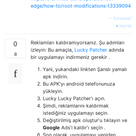
edge/how-to/root-modifications-t3339094
—
Schwaka0
kaynak
Reklamları kaldıramıyorsanız. Şu adımları
0
izleyin: Bu amaçla,
Lucky Patcher
adında
bir uygulamayı indirmeniz gerekir .
Yani, yukarıdaki linkten Şanslı yamalı
apk indirin.
Bu APK'yı android telefonunuza
yükleyin.
Lucky Lucky Patcher'ı açın.
Şimdi, reklamlarını kaldırmak
istediğiniz uygulamayı seçin.
Değiştirilmiş apk oluştur'u tıklayın ve
Google
Ads'i kaldır'ı seçin .
Son olarak, uygulamayı yeniden