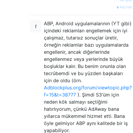
kaynak
ABP, Android uygulamalarının (YT gibi)
içindeki reklamları engellemek için iyi
çalışmaz, tutarsız sonuçlar üretir,
örneğin reklamlar bazı uygulamalarda
engellenir, ancak diğerlerinde
engellenmez veya yerlerinde büyük
boşluklar kalır. Bu benim onunla olan
tecrübemdi ve bu yüzden başkaları
için de oldu (örn.
Adblockplus.org/forum/viewtopic.php?
f=15&t=38777
). Şimdi S3'üm için
neden kök salmayı seçtiğimi
hatırlıyorum, çünkü AdAway bana
yıllarca mükemmel hizmet etti. Bana
öyle gelmiyor ABP aynı kalitede bir iş
yapabiliyor.