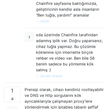
Chainfire sayfasına baktığımızda,
geliştiricinin kendisi asla insanların
"Ben tuğla, yardım!" aramalar
—
z8080
xda üzerinde Chainfire tarafından
adanmış iplik var. Doğru yaparsanız,
cihaz tuğla yapmaz. Bu çözümle
köklenme için internette birçok
rehber ve video var. Ben bile S6
benim sadece bu yöntemle kök
salmış :)
—
Sarvésh Biradar
Prensip olarak, cihazı kendiniz rootlayabilir
1
ve DNS ve http sorgularını kök
ayrıcalıklarıyla çalışmayan proxy'lere
yönlendirmek için iptables tabanlı şeffaf