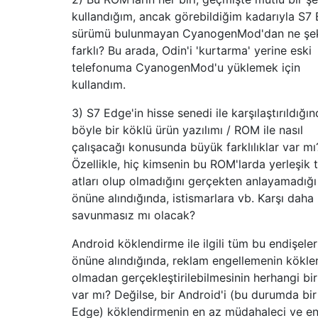
kullandığım, ancak görebildiğim kadarıyla S7
sürümü bulunmayan CyanogenMod'dan ne şek
farklı? Bu arada, Odin'i 'kurtarma' yerine eski
telefonuma CyanogenMod'u yüklemek için
kullandım.
3) S7 Edge'in hisse senedi ile karşılaştırıldığı
böyle bir köklü ürün yazılımı / ROM ile nasıl
çalışacağı konusunda büyük farklılıklar var mı
Özellikle, hiç kimsenin bu ROM'larda yerleşik 
atları olup olmadığını gerçekten anlayamadığ
önüne alındığında, istismarlara vb. Karşı daha
savunmasız mı olacak?
Android köklendirme ile ilgili tüm bu endişele
önüne alındığında, reklam engellemenin kökl
olmadan gerçekleştirilebilmesinin herhangi bir
var mı? Değilse, bir Android'i (bu durumda bir
Edge) köklendirmenin en az müdahaleci ve en