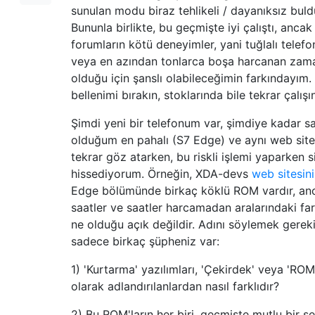
sunulan modu biraz tehlikeli / dayanıksız bul
Bununla birlikte, bu geçmişte iyi çalıştı, ancak
forumların kötü deneyimler, yani tuğlalı telefo
veya en azından tonlarca boşa harcanan zam
olduğu için şanslı olabileceğimin farkındayım.
bellenimi bırakın, stoklarında bile tekrar çalışı
Şimdi yeni bir telefonum var, şimdiye kadar s
olduğum en pahalı (S7 Edge) ve aynı web site
tekrar göz atarken, bu riskli işlemi yaparken si
hissediyorum. Örneğin, XDA-devs
web sitesin
Edge bölümünde birkaç köklü ROM vardır, an
saatler ve saatler harcamadan aralarındaki far
ne olduğu açık değildir. Adını söylemek gereki
sadece birkaç şüpheniz var:
1) 'Kurtarma' yazılımları, 'Çekirdek' veya 'ROM
olarak adlandırılanlardan nasıl farklıdır?
2) Bu ROM'ların her biri, geçmişte mutlu bir şe