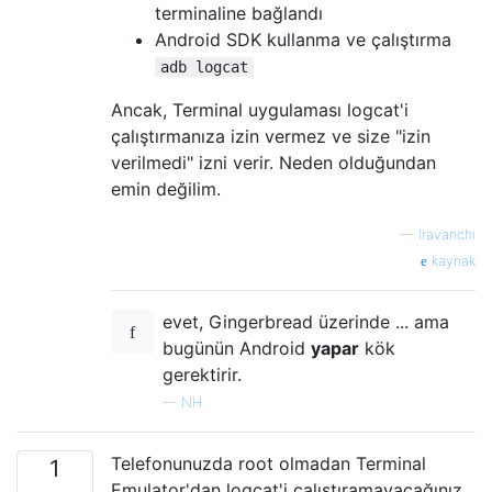
terminaline bağlandı
Android SDK kullanma ve çalıştırma
adb logcat
Ancak, Terminal uygulaması logcat'i
çalıştırmanıza izin vermez ve size "izin
verilmedi" izni verir. Neden olduğundan
emin değilim.
—
Iravanchi
kaynak
evet, Gingerbread üzerinde ... ama
bugünün Android
yapar
kök
gerektirir.
—
NH.
Telefonunuzda root olmadan Terminal
1
Emulator'dan logcat'i çalıştıramayacağınız