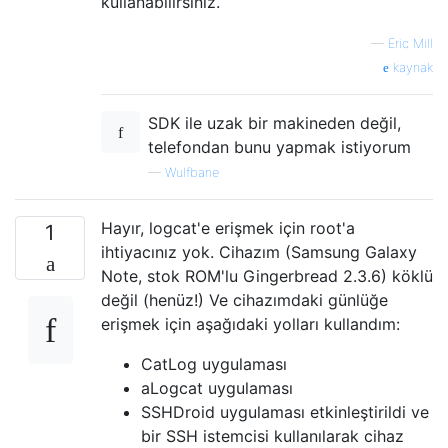
kullanabilirsiniz.
—
Eric Mill
kaynak
SDK ile uzak bir makineden değil,
telefondan bunu yapmak istiyorum
—
Wulfbane
Hayır, logcat'e erişmek için root'a
1
ihtiyacınız yok. Cihazım (Samsung Galaxy
Note, stok ROM'lu Gingerbread 2.3.6) köklü
değil (henüz!) Ve cihazımdaki günlüğe
erişmek için aşağıdaki yolları kullandım:
CatLog uygulaması
aLogcat uygulaması
SSHDroid uygulaması etkinleştirildi ve
bir SSH istemcisi kullanılarak cihaz