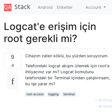
Android
Etiketler
Account
Logcat'e erişim için
root gerekli mi?
Cihazım zaten köklü, bu yüzden soruyorum.
9
Telefondaki logcat akışını izlemek için root'a
ihtiyacınız var mı? Logcat komutunu
telefondaki bir Terminal içinden çalıştırırsam,
bu işe yarar mı?
root-access
logging
terminal
—
Wulfbane
kaynak