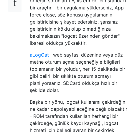
örneğin sorunları teşhis etmek için standart
bir araçtır - bir uygulama yüklerseniz, App
force close, söz konusu uygulamanın
geliştiricisine şikayet edersiniz, şansınız
geliştiricinin köklü olup olmadığınıza
bakılmaksızın "logcat üzerinden gönder"
ibaresi oldukça yüksektir!
aLogCat
, web sayfası düzenine veya düz
metne oturum açma seçeneğiyle bilgileri
toplamanın bir yoludur, her 15 dakikada bir
gibi belirli bir sıklıkta oturum açmayı
planlıyorsanız, SDCard oldukça hızlı bir
şekilde dolar.
Başka bir yönü, logcat kullanımı çekirdeğin
ne kadar depolayabileceğine bağlı olacaktır
- ROM tarafından kullanılan herhangi bir
çekirdeğe, günlük kaydı kaynağı, logcat
hizmeti için belleği ayıran bir çekirdek