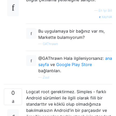
—
En İyi Bill
kaynak
Bu uygulamaya bir bağınız var mı,
Markette bulamıyorum?
—
GAThrawn
@GAThrawn Hala ilgileniyorsanız:
ana
sayfa
ve
Google Play Store
bağlantıları.
—
Zuul
Logcat root gerektirmez. Simples - farklı
0
Android sürümleri ile ilgili olarak fiili bir
standarttır ve köklü olup olmadığınıza
bakılmaksızın Android'in bir parçasıdır ve