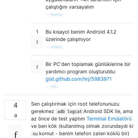
çalıştığını varsayalım
—
mente
1
Bu kısayol benim Android 4.1.2
üzerinde çalışmıyor
—
mente
Bir PC'den toplamak günlüklerine bir
yardımcı program oluşturuldu:
gist.github.com/hrj/5983971
—
HRJ
Sen çalıştırmak için root telefonunuzu
4
gerekmez
Android SDK ile, ama
adb logcat
az önce de test yaptım
Terminal Emülatörü
ve ben kök (kullanılmış olmak zorundaydı ki
komut - benim telefon zaten köklü bir)
su