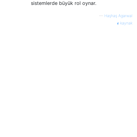
sistemlerde büyük rol oynar.
—
Haşhaş Agarwal
kaynak