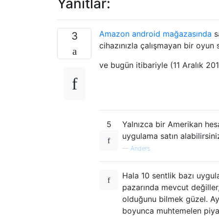
Yanıtlar:
Amazon android mağazasında
sa
3
cihazınızla çalışmayan bir oyun sat
ve bugün itibariyle (11 Aralık 201
5
Yalnızca bir Amerikan he
uygulama satın alabilirsini
—
Anders
Hala 10 sentlik bazı uyg
pazarında mevcut değiller
olduğunu bilmek güzel. Ayr
boyunca muhtemelen piya