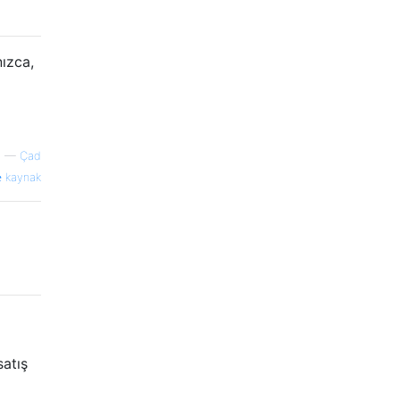
nızca,
—
Çad
kaynak
satış