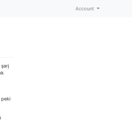
Account
 şarj
ık
 peki
ü