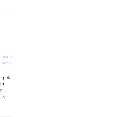
—
orakçı
kaynak
e pek
 bu
r
lik