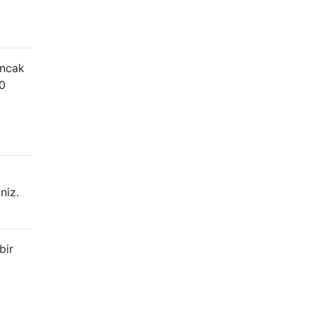
ancak
0
niz.
bir