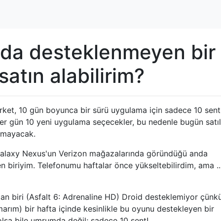
mda desteklenmeyen bir
atın alabilirim?
arket, 10 gün boyunca bir sürü uygulama için sadece 10 sent
 Her gün 10 yeni uygulama seçecekler, bu nedenle bugün satıl
olmayacak.
Galaxy Nexus'un Verizon mağazalarında göründüğü anda
n biriyim. Telefonumu haftalar önce yükseltebilirdim, ama ..
an biri (Asfalt 6: Adrenaline HD) Droid desteklemiyor çünk
rım) bir hafta içinde kesinlikle bu oyunu destekleyen bir
lsa bile umrumda değil; sadece 10 sent!