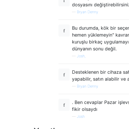
dosyasını değiştirebilirsini
—
Bryan Denny
Bu durumda, kök bir seçen
hemen yüklemeyin" kavram
kuruşlu birkaç uygulamayı 
dünyanın sonu değil.
—
Josh,
Desteklenen bir cihaza sah
yapabilir, satın alabilir v
—
Bryan Denny
. Ben cevaplar Pazar işlevs
fikir olsaydı
—
Josh