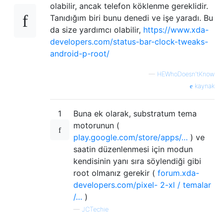
olabilir, ancak telefon köklenme gereklidir.
Tanıdığım biri bunu denedi ve işe yaradı. Bu
da size yardımcı olabilir,
https://www.xda-
developers.com/status-bar-clock-tweaks-
android-p-root/
—
HEWhoDoesn'tKnow
kaynak
1
Buna ek olarak, substratum tema
motorunun (
play.google.com/store/apps/…
) ve
saatin düzenlenmesi için modun
kendisinin yanı sıra söylendiği gibi
root olmanız gerekir (
forum.xda-
developers.com/pixel- 2-xl / temalar
/…
)
—
JCTechie