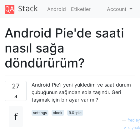
Android
Etiketler
Account
Android Pie'de saati
nasıl sağa
döndürürüm?
Android Pie'i yeni yükledim ve saat durum
27
çubuğunun sağından sola taşındı. Geri
taşımak için bir ayar var mı?
settings
clock
9.0-pie
—
fredley
kaynak