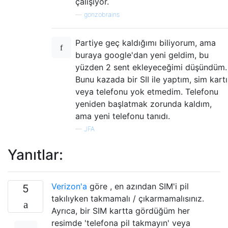
çalışıyor.
—
gonzobrains
Partiye geç kaldığımı biliyorum, ama
buraya google'dan yeni geldim, bu
yüzden 2 sent ekleyeceğimi düşündüm.
Bunu kazada bir SII ile yaptım, sim kartı
veya telefonu yok etmedim. Telefonu
yeniden başlatmak zorunda kaldım,
ama yeni telefonu tanıdı.
—
JFA
Yanıtlar:
Verizon'a
göre , en azından SIM'i pil
5
takılıyken takmamalı / çıkarmamalısınız.
Ayrıca, bir SIM kartta gördüğüm her
resimde 'telefona pil takmayın' veya