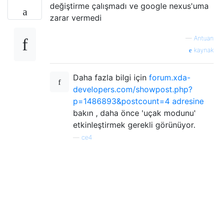
değiştirme çalışmadı ve google nexus'uma
zarar vermedi
—
Antuan
kaynak
Daha fazla bilgi için
forum.xda-
developers.com/showpost.php?
p=1486893&postcount=4 adresine
bakın , daha önce 'uçak modunu'
etkinleştirmek gerekli görünüyor.
—
ce4