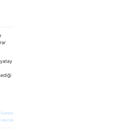
e
rar
 yatay
mediği
 Quesito
kaynak