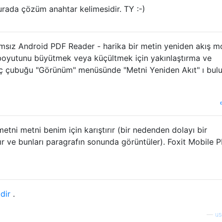
urada çözüm anahtar kelimesidir. TY :-)
lamsız Android PDF Reader - harika bir metin yeniden akış 
ipi boyutunu büyütmek veya küçültmek için yakınlaştırma ve
raç çubuğu "Görünüm" menüsünde "Metni Yeniden Akıt" ı bulu
tni metni benim için karıştırır (bir nedenden dolayı bir
ır ve bunları paragrafın sonunda görüntüler). Foxit Mobile 
dir
.
—
us