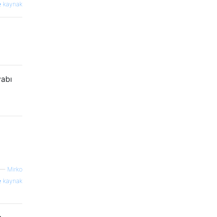
kaynak
vabı
—
Mirko
kaynak