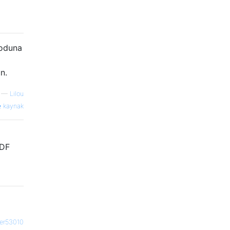
moduna
n.
—
Lilou
kaynak
PDF
er53010