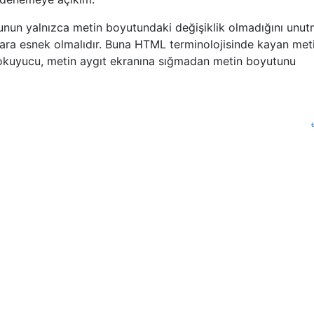
 bunun yalnızca metin boyutundaki değişiklik olmadığını unut
zlara esnek olmalıdır. Buna HTML terminolojisinde kayan met
 okuyucu, metin aygıt ekranına sığmadan metin boyutunu