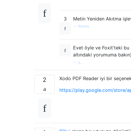
3
Metin Yeniden Akıtma işle
—
Alexey
Evet öyle ve Foxit'teki bu
altındaki yorumuma bakın)
—
jj_
Xodo PDF Reader iyi bir seçenekt
2
https://play.google.com/store/