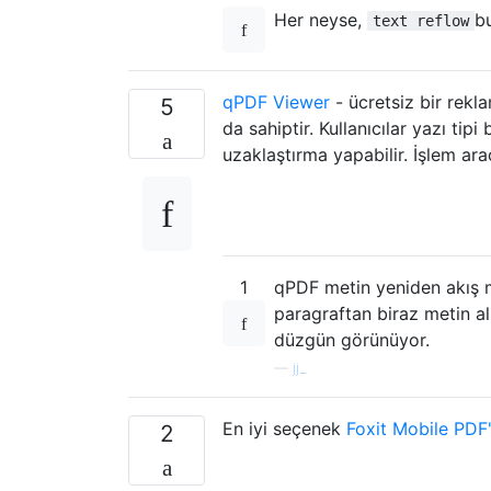
Her neyse,
b
text reflow
qPDF Viewer
- ücretsiz bir rek
5
da sahiptir. Kullanıcılar yazı t
uzaklaştırma yapabilir. İşlem a
1
qPDF metin yeniden akış me
paragraftan biraz metin al
düzgün görünüyor.
—
jj_
En iyi seçenek
Foxit Mobile PDF'
2