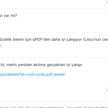
vi var mı?
 özellik benim için qPDF'den daha iyi çalışıyor (Lilou'nun ce
.
ir, metin yeniden akıtma gerçekten iyi çalışır.
apps/details?id=com.xodo.pdf.reader