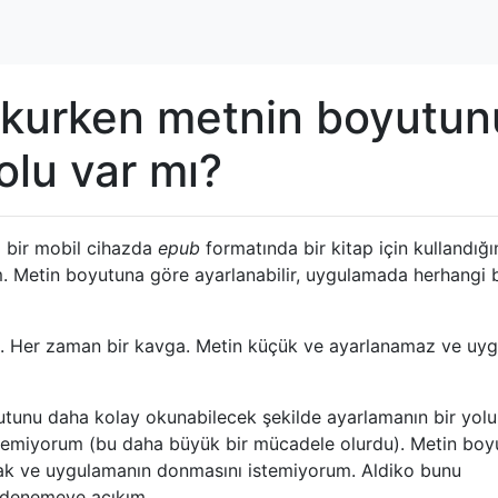
okurken metnin boyutun
olu var mı?
p bir mobil cihazda
epub
formatında bir kitap için kullandığ
m. Metin boyutuna göre ayarlanabilir, uygulamada herhangi b
 . Her zaman bir kavga. Metin küçük ve ayarlanamaz ve uy
tunu daha kolay okunabilecek şekilde ayarlamanın bir yolu
stemiyorum (bu daha büyük bir mücadele olurdu). Metin boy
k ve uygulamanın donmasını istemiyorum. Aldiko bunu
 denemeye açıkım.