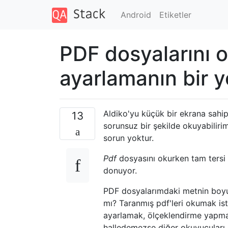
Android
Etiketler
PDF dosyalarını 
ayarlamanın bir y
Aldiko'yu küçük bir ekrana sahi
13
sorunsuz bir şekilde okuyabiliri
sorun yoktur.
Pdf
dosyasını okurken tam tersi
donuyor.
PDF dosyalarımdaki metnin boyu
mı? Taranmış pdf'leri okumak i
ayarlamak, ölçeklendirme yapma
halledemezse diğer okuyucuları