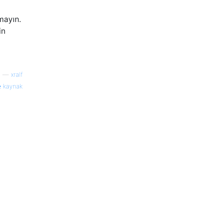
mayın.
in
—
xralf
kaynak