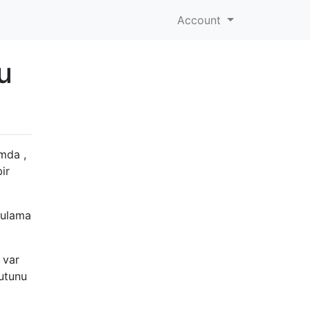
Account
u
ımda ,
ir
gulama
 var
utunu