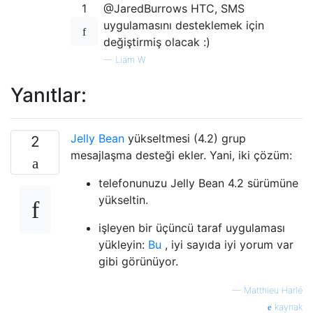
1
@JaredBurrows HTC, SMS
uygulamasını desteklemek için
değiştirmiş olacak :)
—
Liam W
Yanıtlar:
Jelly Bean
yükseltmesi (4.2) grup
2
mesajlaşma desteği ekler. Yani, iki çözüm:
telefonunuzu Jelly Bean 4.2 sürümüne
yükseltin.
işleyen bir üçüncü taraf uygulaması
yükleyin:
Bu
, iyi sayıda iyi yorum var
gibi görünüyor.
—
Matthieu Harlé
kaynak