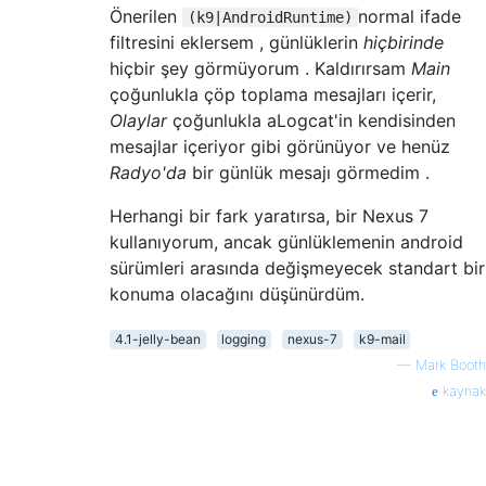
Önerilen
normal ifade
(k9|AndroidRuntime)
filtresini eklersem , günlüklerin
hiçbirinde
hiçbir şey görmüyorum . Kaldırırsam
Main
çoğunlukla çöp toplama mesajları içerir,
Olaylar
çoğunlukla aLogcat'in kendisinden
mesajlar içeriyor gibi görünüyor ve henüz
Radyo'da
bir günlük mesajı görmedim .
Herhangi bir fark yaratırsa, bir Nexus 7
kullanıyorum, ancak günlüklemenin android
sürümleri arasında değişmeyecek standart bir
konuma olacağını düşünürdüm.
4.1-jelly-bean
logging
nexus-7
k9-mail
—
Mark Booth
kaynak