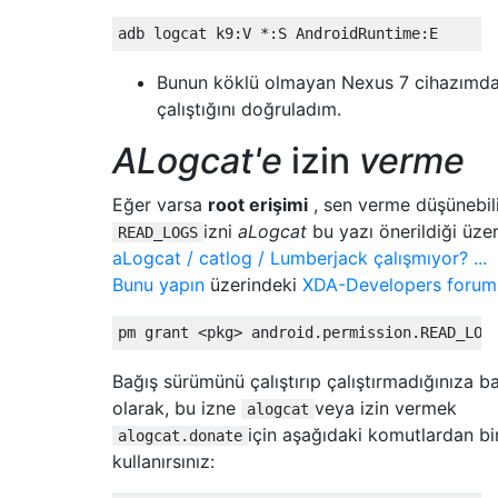
Bunun köklü olmayan Nexus 7 cihazımd
çalıştığını doğruladım.
ALogcat'e
izin
verme
Eğer varsa
root erişimi
, sen verme düşünebili
izni
aLogcat
bu yazı önerildiği üzer
READ_LOGS
aLogcat / catlog / Lumberjack çalışmıyor? ...
Bunu yapın
üzerindeki
XDA-Developers forum
Bağış sürümünü çalıştırıp çalıştırmadığınıza ba
olarak, bu izne
veya izin vermek
alogcat
için aşağıdaki komutlardan bir
alogcat.donate
kullanırsınız: