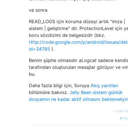
ve sonra
READ_LOGS için koruma düzeyi artık "imza |
sistem | geliştirme" dir. ProtectionLevel için y
boru sözdizimi de belgesizdir (bkz.
Http://code.google.com/p/android/issues/deta
id=34785
).
Benim şüphe olmasıdır
aLogcat
sadece kendis
tarafından oluşturulan mesajlar görüyor ve v
bu.
Daha fazla bilgi için, Soruya
Akış yanıtları
bölümüne bakınız.
Jelly Bean sistem günlük
dosyamın ne kadar aktif olmasını beklemeliyi
—
Mark B
ka