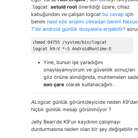
setuid root
önerildiği üzere, cihaz
logcat
kabuğundan ve çalışan logcat
bu cevap
için
benim
nasıl kök erişimi olmadan benim Nexus
7'de android günlük dosyalara erişebilir?
soru
chmod 04755 /system/bin/logcat

Yine, bunun işe yaradığını
onaylayamıyorum ve güvenlik sonuçları
göz önüne alındığında, muhtemelen sad
son çare
olarak kullanacağım .
ALogcat
günlük görüntüleyicide neden
K9'da
hiçbir günlük mesajı görünmüyor ?
Jelly Bean'de K9'un kaydının çalışmayı
durdurmasına neden olan bir şey değişebilir m