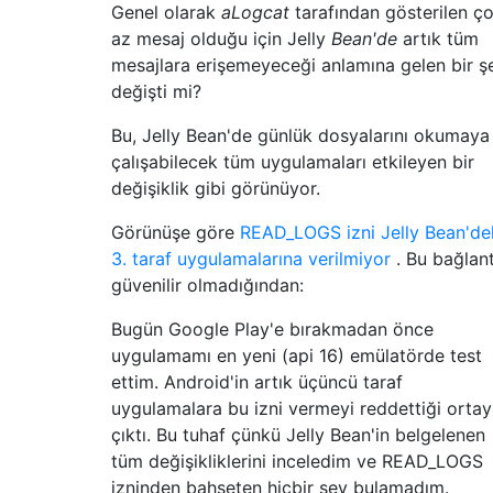
Genel olarak
aLogcat
tarafından gösterilen ç
az mesaj olduğu için Jelly
Bean'de
artık tüm
mesajlara erişemeyeceği anlamına gelen bir ş
değişti mi?
Bu, Jelly Bean'de günlük dosyalarını okumaya
çalışabilecek tüm uygulamaları etkileyen bir
değişiklik gibi görünüyor.
Görünüşe göre
READ_LOGS izni Jelly Bean'de
3. taraf uygulamalarına verilmiyor
. Bu bağlant
güvenilir olmadığından:
Bugün Google Play'e bırakmadan önce
uygulamamı en yeni (api 16) emülatörde test
ettim. Android'in artık üçüncü taraf
uygulamalara bu izni vermeyi reddettiği orta
çıktı. Bu tuhaf çünkü Jelly Bean'in belgelenen
tüm değişikliklerini inceledim ve READ_LOGS
izninden bahseten hiçbir şey bulamadım.