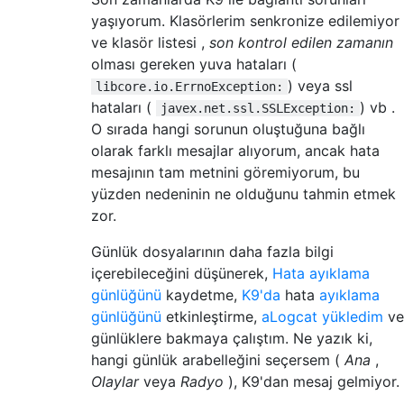
yaşıyorum. Klasörlerim senkronize edilemiyor
ve klasör listesi ,
son kontrol edilen zamanın
olması gereken yuva hataları (
) veya ssl
libcore.io.ErrnoException:
hataları (
) vb .
javex.net.ssl.SSLException:
O sırada hangi sorunun oluştuğuna bağlı
olarak farklı mesajlar alıyorum, ancak hata
mesajının tam metnini göremiyorum, bu
yüzden nedeninin ne olduğunu tahmin etmek
zor.
Günlük dosyalarının daha fazla bilgi
içerebileceğini düşünerek,
Hata ayıklama
günlüğünü
kaydetme,
K9'da
hata
ayıklama
günlüğünü
etkinleştirme,
aLogcat yükledim
ve
günlüklere bakmaya çalıştım. Ne yazık ki,
hangi günlük arabelleğini seçersem (
Ana
,
Olaylar
veya
Radyo
), K9'dan mesaj gelmiyor.