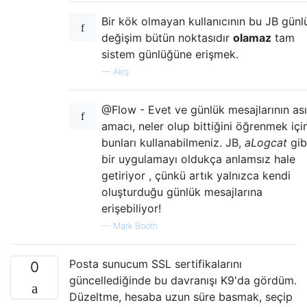
Bir kök olmayan kullanıcının bu JB günl
değişim bütün noktasıdır
olamaz
tam
sistem günlüğüne erişmek.
—
Akış
@Flow - Evet ve günlük mesajlarının ası
amacı, neler olup bittiğini öğrenmek içi
bunları kullanabilmeniz. JB,
aLogcat
gib
bir uygulamayı oldukça anlamsız hale
getiriyor , çünkü artık yalnızca kendi
oluşturduğu günlük mesajlarına
erişebiliyor!
—
Mark Booth
Posta sunucum SSL sertifikalarını
0
güncellediğinde bu davranışı K9'da gördüm.
Düzeltme, hesaba uzun süre basmak, seçip