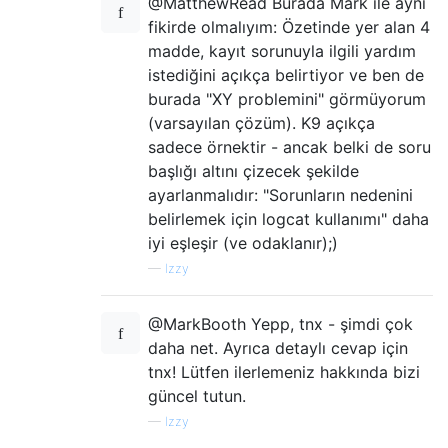
@MatthewRead Burada Mark ile aynı
fikirde olmalıyım: Özetinde yer alan 4
madde, kayıt sorunuyla ilgili yardım
istediğini açıkça belirtiyor ve ben de
burada "XY problemini" görmüyorum
(varsayılan çözüm). K9 açıkça
sadece örnektir - ancak belki de soru
başlığı altını çizecek şekilde
ayarlanmalıdır: "Sorunların nedenini
belirlemek için logcat kullanımı" daha
iyi eşleşir (ve odaklanır);)
—
Izzy
@MarkBooth Yepp, tnx - şimdi çok
daha net. Ayrıca detaylı cevap için
tnx! Lütfen ilerlemeniz hakkında bizi
güncel tutun.
—
Izzy