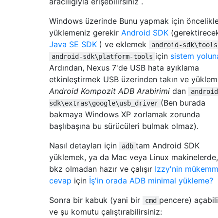
aracılığıyla erişebilirsiniz .
Windows üzerinde Bunu yapmak için öncelikl
yüklemeniz gerekir
Android SDK
(gerektirecek
Java SE SDK
) ve eklemek
android-sdk\tools
için
sistem yolun
android-sdk\platform-tools
Ardından, Nexus 7'de USB hata ayıklama
etkinleştirmek USB üzerinden takın ve yükle
Android Kompozit ADB Arabirimi
dan
android
(Ben burada
sdk\extras\google\usb_driver
bakmaya Windows XP zorlamak zorunda
başlıbaşına bu sürücüleri bulmak olmaz).
Nasıl detayları için
tam Android SDK
adb
yüklemek, ya da Mac veya Linux makinelerde,
bkz olmadan hazır ve çalışır
Izzy'nin mükemm
cevap
için
İş'in orada ADB minimal yükleme?
Sonra bir kabuk (yani bir
pencere) açabili
cmd
ve şu komutu çalıştırabilirsiniz: