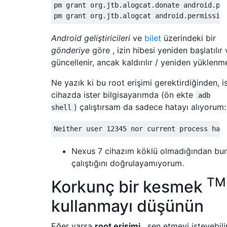
pm grant org.jtb.alogcat.donate android.per
Android geliştiricileri
ve
bilet
üzerindeki bir
gönderiye
göre , izin hibesi yeniden başlatılır 
güncellenir, ancak kaldırılır / yeniden yüklenm
Ne yazık ki bu root erişimi gerektirdiğinden, i
cihazda ister bilgisayarımda (ön ekte
adb
) çalıştırsam da sadece hatayı alıyorum:
shell
Nexus 7 cihazım köklü olmadığından bu
çalıştığını doğrulayamıyorum.
TM
Korkunç bir kesmek
kullanmayı düşünün
Eğer varsa
root erişimi
, sen etmeyi isteyebili