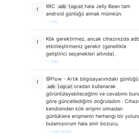
IIRC
hala Jelly Bean tam
adb logcat
android günlüğü almak mümkün.
—
Akış
Kök gerektirmez, ancak cihazınızda adb
etkinleştirmeniz gerekir (genellikle
geliştirici seçenekleri altında).
—
Akış
@Flow - Artık bilgisayarımdaki günlüğü
oradan kullanarak
adb logcat
görüntüleyebileceğimi ve cevabımı bun
göre güncellediğimi doğruladım . Cihaz
kendisinden kök erişimi olmadan
günlüklere erişmenin herhangi bir yolun
bulamıyorum hala sinir bozucu.
—
Mark Booth