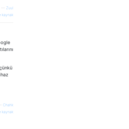
—
Zuul
kaynak
oogle
ılarını
 çünkü
Cihaz
—
Chahk
kaynak