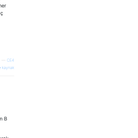
her
 ​​
—
CE4
kaynak
n B