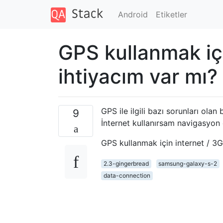
Android
Etiketler
GPS kullanmak içi
ihtiyacım var mı?
GPS ile ilgili bazı sorunları ola
9
İnternet kullanırsam navigasyon 
GPS kullanmak için internet / 3G
2.3-gingerbread
samsung-galaxy-s-2
data-connection