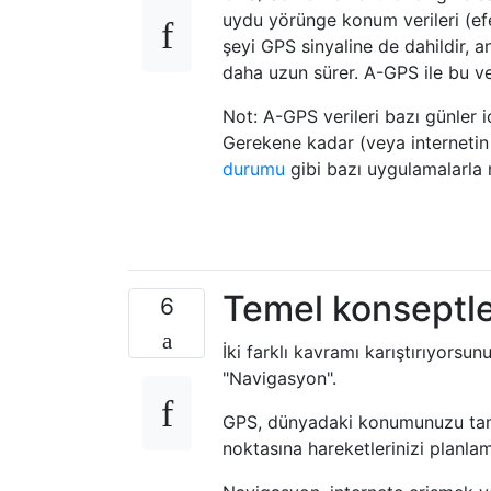
uydu yörünge konum verileri (efem
şeyi GPS sinyaline de dahildir, a
daha uzun sürer. A-GPS ile bu veril
Not: A-GPS verileri bazı günler i
Gerekene kadar (veya internetin
durumu
gibi bazı uygulamalarla m
Temel konseptl
6
İki farklı kavramı karıştırıyorsun
"Navigasyon".
GPS, dünyadaki konumunuzu tam o
noktasına hareketlerinizi planlama