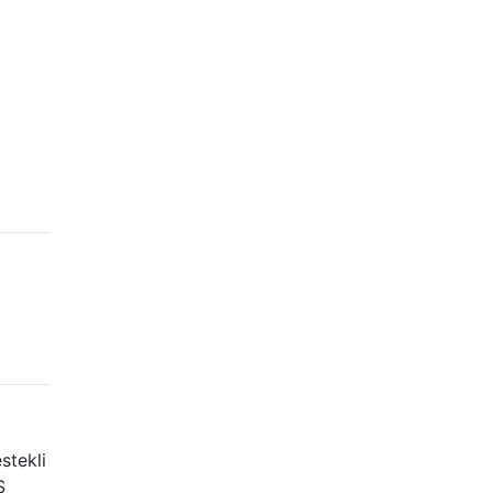
stekli
S