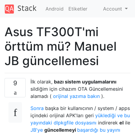
Android
Etiketler
Account
Asus TF300T'mi
örttüm mü? Manuel
JB güncellemesi
İlk olarak,
bazı sistem uygulamalarını
9
sildiğim için cihazım OTA Güncellemesini
alamadı (
orijinal yazıma bakın
).
Sonra
başka bir kullanıcının / system / apps
içindeki orijinal APK'ları geri
yüklediği ve bu
yayındaki dlpkgfile dosyasını
indirerek
el
ile
JB'ye
güncellemeyi
başardığı bu yayını