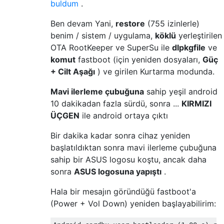
buldum
.
Ben devam Yani,
restore
(755 izinlerle)
benim / sistem / uygulama,
köklü
yerleştirilen
OTA RootKeeper ve SuperSu ile
dlpkgfile
ve
komut
fastboot (için yeniden dosyaları,
Güç
+ Cilt Aşağı
) ve girilen Kurtarma modunda.
Mavi ilerleme çubuğuna
sahip yeşil android
10 dakikadan fazla sürdü, sonra ...
KIRMIZI
ÜÇGEN
ile android ortaya çıktı
Bir dakika kadar sonra cihaz yeniden
başlatıldıktan sonra mavi ilerleme çubuğuna
sahip bir ASUS logosu koştu, ancak daha
sonra
ASUS logosuna yapıştı
.
Hala bir mesajın göründüğü fastboot'a
(Power + Vol Down) yeniden başlayabilirim: