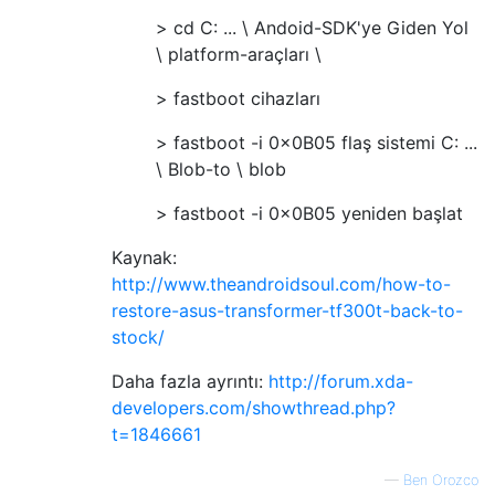
> cd C: ... \ Andoid-SDK'ye Giden Yol
\ platform-araçları \
> fastboot cihazları
> fastboot -i 0x0B05 flaş sistemi C: ...
\ Blob-to \ blob
> fastboot -i 0x0B05 yeniden başlat
Kaynak:
http://www.theandroidsoul.com/how-to-
restore-asus-transformer-tf300t-back-to-
stock/
Daha fazla ayrıntı:
http://forum.xda-
developers.com/showthread.php?
t=1846661
—
Ben Orozco