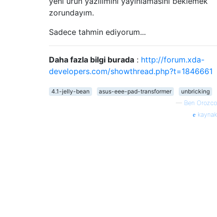
yeni ürün yazılımını yayınlamasını beklemek
zorundayım.
Sadece tahmin ediyorum...
Daha fazla bilgi burada
:
http://forum.xda-
developers.com/showthread.php?t=1846661
4.1-jelly-bean
asus-eee-pad-transformer
unbricking
—
Ben Orozco
kaynak