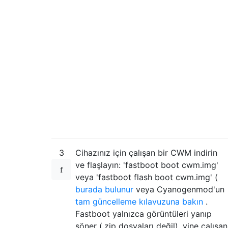
3
Cihazınız için çalışan bir CWM indirin
ve flaşlayın: 'fastboot boot cwm.img'
veya 'fastboot flash boot cwm.img' (
burada bulunur
veya Cyanogenmod'un
tam güncelleme kılavuzuna bakın
.
Fastboot yalnızca görüntüleri yanıp
söner (.zip dosyaları değil). yine çalışan