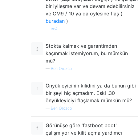
bir iyileşme var ve devam edebilirsiniz
ve CM9 / 10 ya da öylesine flaş (
buradan
)
—
ce4
Stokta kalmak ve garantimden
kaçınmak istemiyorum, bu mümkün
mü?
—
Ben Orozco
Önyükleyicinin kilidini ya da bunun gibi
bir şeyi hiç açmadım. Eski .30
önyükleyiciyi flaşlamak mümkün mü?
—
Ben Orozco
Görünüşe göre 'fastboot boot'
çalışmıyor ve kilit açma yardımcı