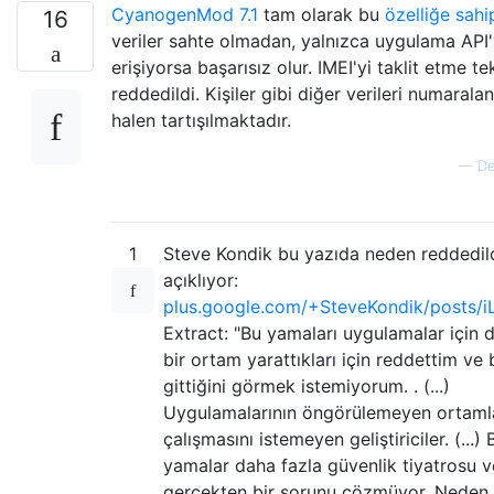
CyanogenMod 7.1
tam olarak bu
özelliğe sahi
16
veriler sahte olmadan, yalnızca uygulama API
erişiyorsa başarısız olur. IMEI'yi taklit etme tek
reddedildi. Kişiler gibi diğer verileri numaral
halen tartışılmaktadır.
—
De
1
Steve Kondik bu yazıda neden reddedild
açıklıyor:
plus.google.com/+SteveKondik/posts/
Extract: "Bu yamaları uygulamalar için
bir ortam yarattıkları için reddettim ve
gittiğini görmek istemiyorum. . (...)
Uygulamalarının öngörülemeyen ortaml
çalışmasını istemeyen geliştiriciler. (...
yamalar daha fazla güvenlik tiyatrosu v
gerçekten bir sorunu çözmüyor. Neden