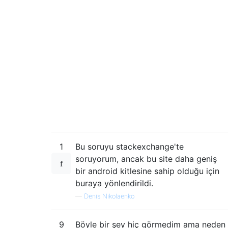
1
Bu soruyu stackexchange'te
soruyorum, ancak bu site daha geniş
bir android kitlesine sahip olduğu için
buraya yönlendirildi.
—
Denis Nikolaenko
9
Böyle bir şey hiç görmedim ama neden