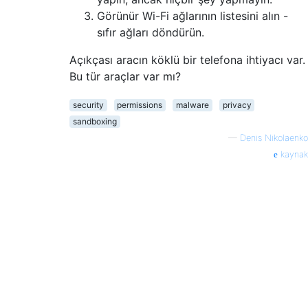
Görünür Wi-Fi ağlarının listesini alın -
sıfır ağları döndürün.
Açıkçası aracın köklü bir telefona ihtiyacı var.
Bu tür araçlar var mı?
security
permissions
malware
privacy
sandboxing
—
Denis Nikolaenko
kaynak