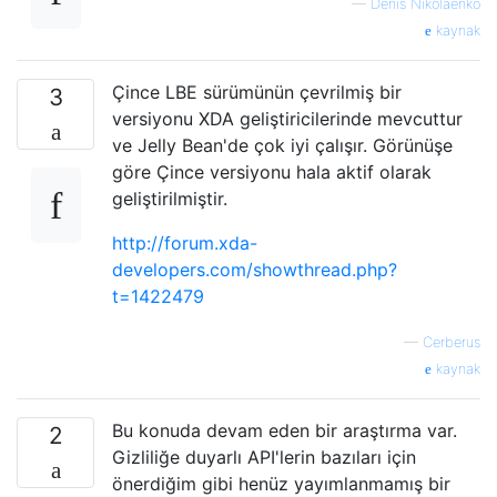
—
Denis Nikolaenko
kaynak
Çince LBE sürümünün çevrilmiş bir
3
versiyonu XDA geliştiricilerinde mevcuttur
ve Jelly Bean'de çok iyi çalışır. Görünüşe
göre Çince versiyonu hala aktif olarak
geliştirilmiştir.
http://forum.xda-
developers.com/showthread.php?
t=1422479
—
Cerberus
kaynak
Bu konuda devam eden bir araştırma var.
2
Gizliliğe duyarlı API'lerin bazıları için
önerdiğim gibi henüz yayımlanmamış bir