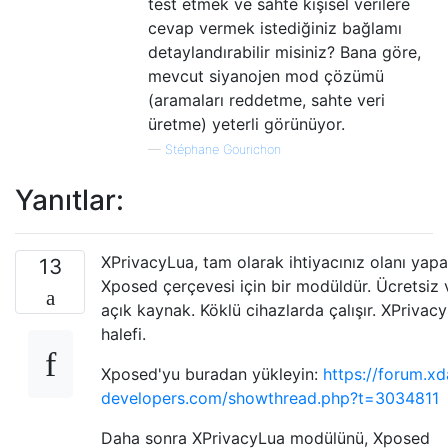
test etmek ve sahte kişisel verilere
cevap vermek istediğiniz bağlamı
detaylandırabilir misiniz? Bana göre,
mevcut siyanojen mod çözümü
(aramaları reddetme, sahte veri
üretme) yeterli görünüyor.
—
Stéphane Gourichon
Yanıtlar:
XPrivacyLua, tam olarak ihtiyacınız olanı yap
13
Xposed çerçevesi için bir modüldür. Ücretsiz 
açık kaynak. Köklü cihazlarda çalışır. XPrivacy
halefi.
Xposed'yu buradan yükleyin:
https://forum.xd
developers.com/showthread.php?t=3034811
Daha sonra XPrivacyLua modülünü, Xposed