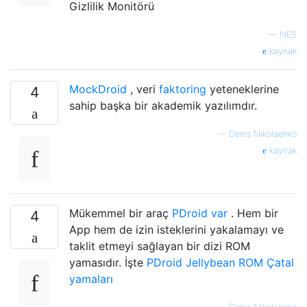
Gizlilik Monitörü
—
NES
kaynak
MockDroid
, veri
faktoring
yeteneklerine
4
sahip başka bir akademik yazılımdır.
—
Denis Nikolaenko
kaynak
Mükemmel bir araç
PDroid var
. Hem bir
4
App hem de izin isteklerini yakalamayı ve
taklit etmeyi sağlayan bir dizi ROM
yamasıdır. İşte
PDroid Jellybean ROM Çatal
yamaları