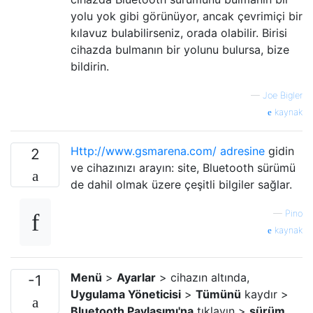
yolu yok gibi görünüyor, ancak çevrimiçi bir
kılavuz bulabilirseniz, orada olabilir. Birisi
cihazda bulmanın bir yolunu bulursa, bize
bildirin.
—
Joe Bigler
kaynak
Http://www.gsmarena.com/ adresine
gidin
2
ve cihazınızı arayın: site, Bluetooth sürümü
de dahil olmak üzere çeşitli bilgiler sağlar.
—
Pino
kaynak
Menü
>
Ayarlar
> cihazın altında,
-1
Uygulama Yöneticisi
>
Tümünü
kaydır >
Bluetooth Paylaşımı'na
tıklayın >
sürüm