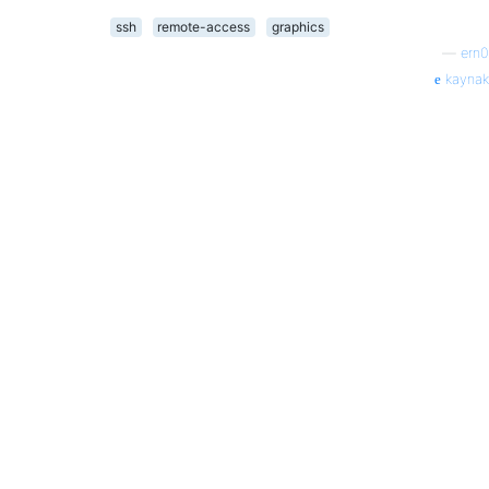
ssh
remote-access
graphics
—
ern0
kaynak