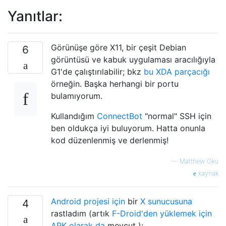
Yanıtlar:
Görünüşe göre X11, bir çeşit Debian
6
görüntüsü ve kabuk uygulaması aracılığıyla
G1'de çalıştırılabilir; bkz
bu XDA parçacığı
örneğin. Başka herhangi bir portu
bulamıyorum.
Kullandığım
ConnectBot
"normal" SSH için
ben oldukça iyi buluyorum. Hatta onunla
kod düzenlenmiş ve derlenmiş!
—
Matthew Oku
kaynak
Android projesi için
bir
X sunucusuna
4
rastladım (artık
F-Droid'den
yüklemek için
APK olarak da
mevcut ):