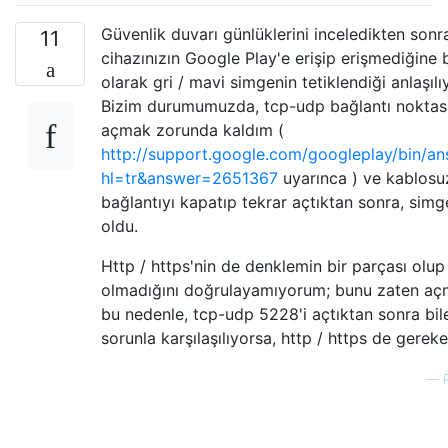
Güvenlik duvarı günlüklerini inceledikten sonr
11
cihazınızın Google Play'e erişip erişmediğine 
olarak gri / mavi simgenin tetiklendiği anlaşılı
Bizim durumumuzda, tcp-udp bağlantı noktası
açmak zorunda kaldım (
http://support.google.com/googleplay/bin/an
hl=tr&answer=2651367
uyarınca ) ve kablosu
bağlantıyı kapatıp tekrar açtıktan sonra, simg
oldu.
Http / https'nin de denklemin bir parçası olup
olmadığını doğrulayamıyorum; bunu zaten açm
bu nedenle, tcp-udp 5228'i açtıktan sonra bil
sorunla karşılaşılıyorsa, http / https de gerekeb
—