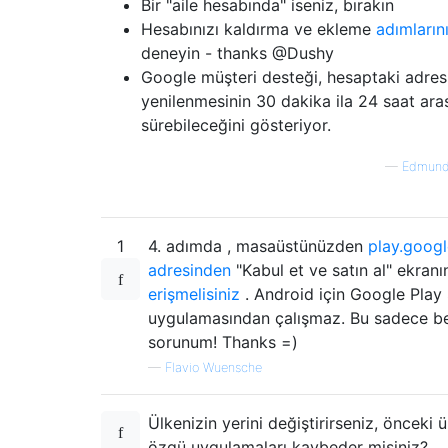
Bir "aile hesabında" iseniz, bırakın
Hesabınızı kaldırma ve ekleme
adımların
deneyin - thanks @Dushy
Google müşteri desteği, hesaptaki adres
yenilenmesinin 30 dakika ila 24 saat ara
sürebileceğini gösteriyor.
—
Edmund
1
4. adımda , masaüstünüzden
play.goog
adresinden
"Kabul et ve satın al" ekranı
erişmelisiniz
. Android için Google Play
uygulamasından çalışmaz. Bu sadece b
sorunum! Thanks =)
—
Flavio Wuensche
Ülkenizin yerini değiştirirseniz, önceki ü
özgü uygulamaları kaybeder misiniz?