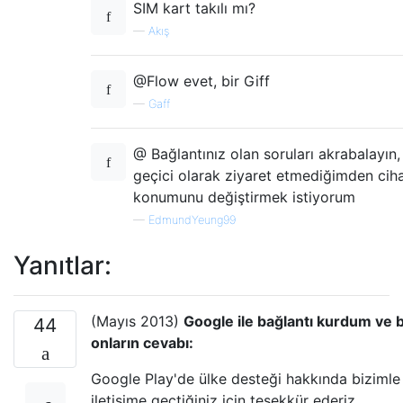
SIM kart takılı mı?
—
Akış
@Flow evet, bir Giff
—
Gaff
@ Bağlantınız olan soruları akrabalayın
geçici olarak ziyaret etmediğimden cih
konumunu değiştirmek istiyorum
—
EdmundYeung99
Yanıtlar:
(Mayıs 2013)
Google ile bağlantı kurdum ve 
44
onların cevabı:
Google Play'de ülke desteği hakkında bizimle
iletişime geçtiğiniz için teşekkür ederiz.