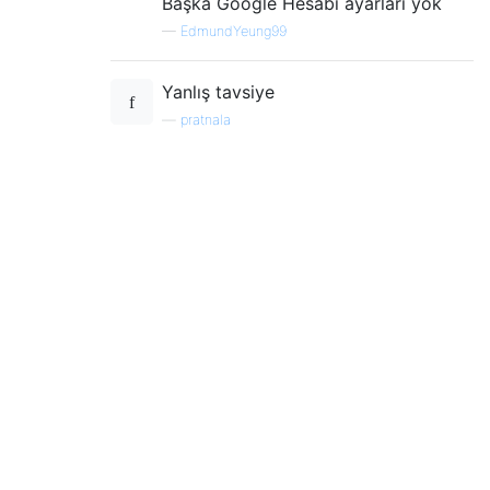
Başka Google Hesabı ayarları yok
—
EdmundYeung99
Yanlış tavsiye
—
pratnala