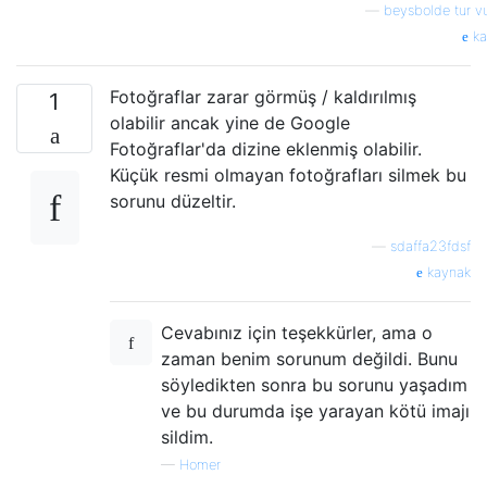
—
beysbolde tur v
ka
Fotoğraflar zarar görmüş / kaldırılmış
1
olabilir ancak yine de Google
Fotoğraflar'da dizine eklenmiş olabilir.
Küçük resmi olmayan fotoğrafları silmek bu
sorunu düzeltir.
—
sdaffa23fdsf
kaynak
Cevabınız için teşekkürler, ama o
zaman benim sorunum değildi. Bunu
söyledikten sonra bu sorunu yaşadım
ve bu durumda işe yarayan kötü imajı
sildim.
—
Homer