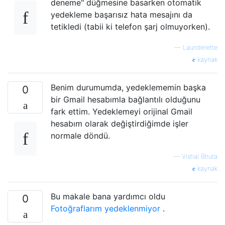
deneme" düğmesine basarken otomatik
yedekleme başarısız hata mesajını da
tetikledi (tabii ki telefon şarj olmuyorken).
—
Launderette
kaynak
Benim durumumda, yedeklememin başka
0
bir Gmail hesabımla bağlantılı olduğunu
fark ettim. Yedeklemeyi orijinal Gmail
hesabım olarak değiştirdiğimde işler
normale döndü.
—
Vishal Bhuta
kaynak
Bu makale bana yardımcı oldu
0
Fotoğraflarım yedeklenmiyor
.