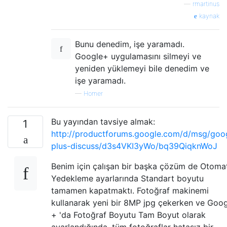
—
rmartinus
kaynak
Bunu denedim, işe yaramadı.
Google+ uygulamasını silmeyi ve
yeniden yüklemeyi bile denedim ve
işe yaramadı.
—
Homer
Bu yayından tavsiye almak:
1
http://productforums.google.com/d/msg/goo
plus-discuss/d3s4VKI3yWo/bq39QiqknWoJ
Benim için çalışan bir başka çözüm de Otoma
Yedekleme ayarlarında Standart boyutu
tamamen kapatmaktı. Fotoğraf makinemi
kullanarak yeni bir 8MP jpg çekerken ve Goo
+ 'da Fotoğraf Boyutu Tam Boyut olarak
ayarlandığında, tüm fotoğraflar hatasız bir