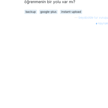
öğrenmenin bir yolu var mı?
backup
google-plus
instant-upload
—
beysbolde tur vuruşu
kaynak