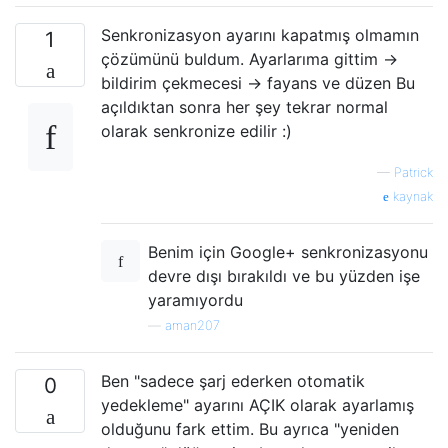
Senkronizasyon ayarını kapatmış olmamın
1
çözümünü buldum. Ayarlarıma gittim ->
bildirim çekmecesi -> fayans ve düzen Bu
açıldıktan sonra her şey tekrar normal
olarak senkronize edilir :)
—
Patrick
kaynak
Benim için Google+ senkronizasyonu
devre dışı bırakıldı ve bu yüzden işe
yaramıyordu
—
aman207
Ben "sadece şarj ederken otomatik
0
yedekleme" ayarını AÇIK olarak ayarlamış
olduğunu fark ettim. Bu ayrıca "yeniden