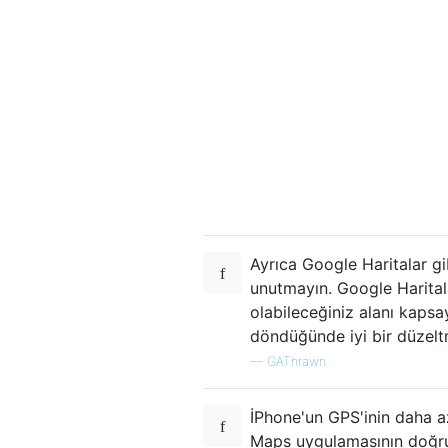
Ayrıca Google Haritalar g
unutmayın. Google Harital
olabileceğiniz alanı kapsa
döndüğünde iyi bir düzelt
—
GAThrawn
İPhone'un GPS'inin daha
Maps uygulamasının doğr