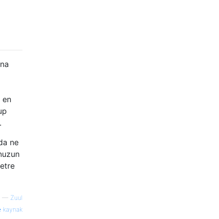
ana
 en
up
.
da ne
unuzun
etre
—
Zuul
kaynak