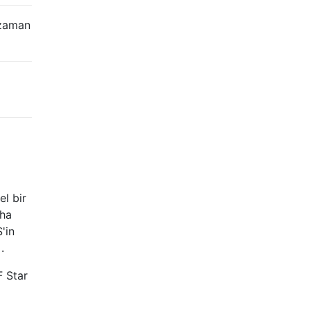
 zaman
el bir
aha
'in
.
 Star