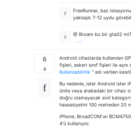
FreeRunner, baz istasyonu
yaklaşık 7-12 uydu görebili
@ Broam bu bir gta02 mi?
—
ott--
Android cihazlarda kullanılan GPS 
6
fişleri, askeri sınıf fişleri ile ay
Kullanılabilirlik
" adı verilen kasıtl
Bu nedenle, ister Android ister 
ünite veya arabadaki bir cihaz o
doğru olamayacak sivil kategoriye g
hassasiyetini 100 metreden 20 m
iPhone, BroadCOM'un BCM4750 yo
4'ü kullanıyor.