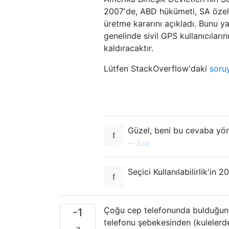
2007'de, ABD hükümeti, SA özelli
üretme kararını açıkladı. Bunu ya
genelinde sivil GPS kullanıcıları
kaldıracaktır.
Lütfen StackOverflow'daki
soru
Güzel, beni bu cevaba yönl
—
Zuul
Seçici Kullanılabilirlik'in 2
Çoğu cep telefonunda bulduğunuz
-1
telefonu şebekesinden (kulelerd