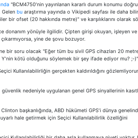
ında
"BCM4750'nin yayınlanan kararlı durum konumu doğru
. Gelen
bu
araştırma yayında o Vikipedi sayfası ile daha bili
er bir ofset (20 hakkında metre)" ve karşılıklarını olarak sö
donanım yönüyle ilgilidir. Çipten girişi okuyan, işleyen ve
iş çıkarmıyorsa, yine de şovu bozuyor.
e bir soru olacak "Eğer tüm bu sivil GPS cihazları 20 metr
e Y'nin kötü olduğunu söylemek bir şey ifade ediyor mu? ;-)
çici Kullanılabilirliğin gerçekten kaldırıldığını gözlemliyoru
sal güvenlik nedeniyle uygulanan genel GPS sinyallerinin kasıtl
 Clinton başkanlığında, ABD hükümeti GPS'i dünya genelind
uyarlı hale getirmek için Seçici Kullanılabilirlik özelliğini
çici Kullanılabilirliği bir daha asla kullanmaya niyeti yoktur. 