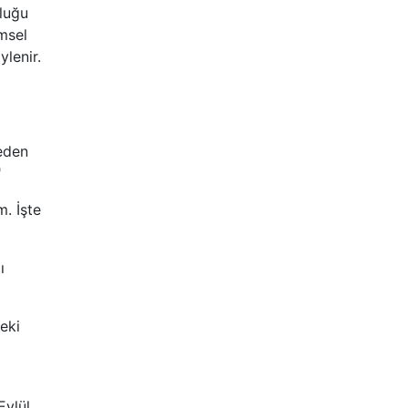
luğu
msel
ylenir.
eden
"
m. İşte
ı
eki
Eylül