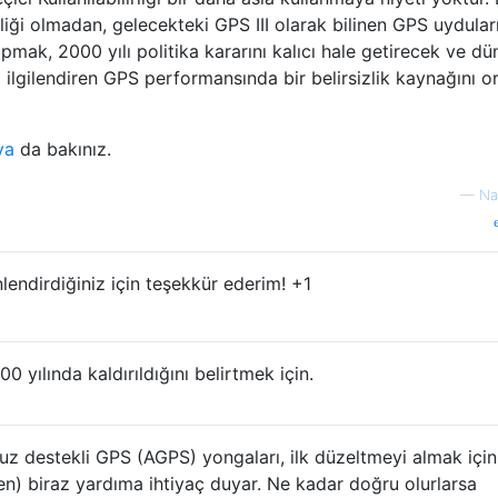
ği olmadan, gelecekteki GPS III olarak bilinen GPS uyduları
pmak, 2000 yılı politika kararını kalıcı hale getirecek ve dü
nı ilgilendiren GPS performansında bir belirsizlik kaynağını 
ya
da bakınız.
—
Na
endirdiğiniz için teşekkür ederim! +1
000 yılında kaldırıldığını belirtmek için.
 destekli GPS (AGPS) yongaları, ilk düzeltmeyi almak içi
en) biraz yardıma ihtiyaç duyar. Ne kadar doğru olurlarsa