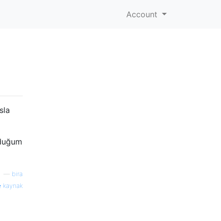
Account
sla
uduğum
—
bira
kaynak