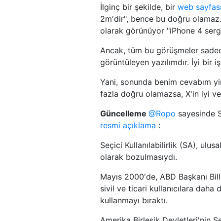
İlginç bir şekilde, bir
web sayfas
2m'dir", bence bu doğru olamaz
olarak görünüyor "iPhone 4 sergil
Ancak, tüm bu görüşmeler sadece 
görüntüleyen yazılımdır. İyi bir 
Yani, sonunda benim cevabım yin
fazla doğru olamazsa, X'in iyi v
Güncelleme
@Ropo
sayesinde Se
resmi açıklama
:
Seçici Kullanılabilirlik (SA), ulu
olarak bozulmasıydı.
Mayıs 2000'de, ABD Başkanı Bill
sivil ve ticari kullanıcılara daha d
kullanmayı bıraktı.
Amerika Birleşik Devletleri'nin Se