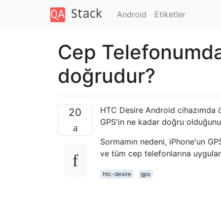
Android
Etiketler
Cep Telefonumda
doğrudur?
HTC Desire Android cihazımda öz
20
GPS'in ne kadar doğru olduğun
Sormamın nedeni, iPhone'un GPS
ve tüm cep telefonlarına uygul
htc-desire
gps