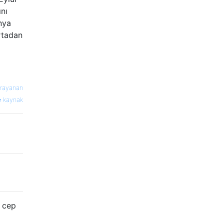
nı
nya
ortadan
rayanan
kaynak
n cep