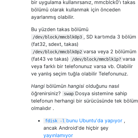
bir uygulama kullanırsanız, mmcblck0'ı takas
bölümü olarak kullanmak için önceden
ayarlanmış olabilir.
Bu yüzden takas bölümü
, SD kartımda 3 bölüm
/dev/block/mmcblk0p3
(fat32, sdext, takas)
varsa veya 2 bölümüm
/dev/block/mmcblk0p2
(fat43 ve takas)
varsa
/dev/block/mmcblk1p?
veya farklı bir telefonunuz varsa vb. Olabilir
ve yanlış seçim tuğla olabilir Telefonunuz.
Hangi
bölümün
hangisi
olduğunu nasıl
öğrenirsiniz?
Dosya sistemine sahip
swap
telefonun herhangi bir sürücüsünde tek bölüm
olmalıdır .
bunu Ubuntu'da yapıyor
,
fdisk -l
ancak Android'de hiçbir şey
yayınlamıyor