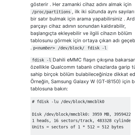
gösterir . Her zamanki cihaz adını almak için
, ilk iki sütunda aynı sayılar
/proc/partitions
bir satır bulmak için arama yapabilirsiniz . Ar
parçayı cihaz adının sonundan kaldırabilir,
başlangıçta ekleyebilir ve ilgili cihazın bölüm
tablosunu görmek için ortaya çıkan adı geçebi
.
p
<number>
/dev/block/
fdisk -l
Dahili eMMC flaşın çıkışına bakarsan
fdisk -l
özellikle Qualcomm tabanlı cihazlarda garip t
sahip birçok bölüm bulabileceğinize dikkat ed
Örneğin, Samsung Galaxy W (GT-I8150) için 
tablosuna bakın:
# fdisk -lu /dev/block/mmcblk0             
Disk /dev/block/mmcblk0: 3959 MB, 395942297
1 heads, 16 sectors/track, 483328 cylinders
Units = sectors of 1 * 512 = 512 bytes
