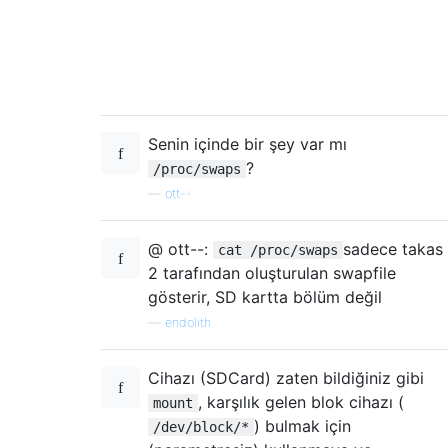
Senin içinde bir şey var mı
?
/proc/swaps
—
ott--
@ ott--:
sadece takas
cat /proc/swaps
2 tarafından oluşturulan swapfile
gösterir, SD kartta bölüm değil
—
endolith
Cihazı (SDCard) zaten bildiğiniz gibi
, karşılık gelen blok cihazı (
mount
) bulmak için
/dev/block/*