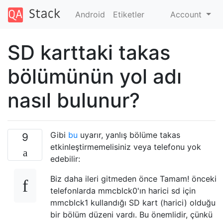
Android
Etiketler
Account
SD karttaki takas
bölümünün yol adı
nasıl bulunur?
Gibi
bu
uyarır, yanlış bölüme takas
9
etkinleştirmemelisiniz veya telefonu yok
edebilir:
Biz daha ileri gitmeden önce Tamam! önceki
telefonlarda mmcblck0'ın harici sd için
mmcblck1 kullandığı SD kart (harici) olduğu
bir bölüm düzeni vardı. Bu önemlidir, çünkü