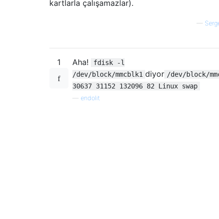
kartlarla çalışamazlar).
—
Serg
1
Aha!
fdisk -l
diyor
/dev/block/mmcblk1
/dev/block/mm
30637 31152 132096 82 Linux swap
—
endolit