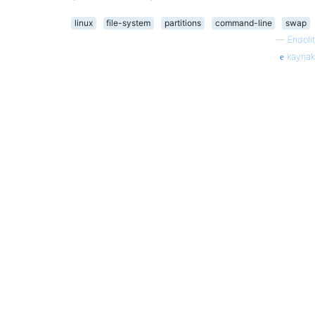
linux
file-system
partitions
command-line
swap
—
Endolit
kaynak