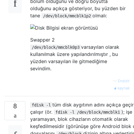
bölüm olduğunu ve doğru boyutta
olduğunu açıkça gösteriyor, bu yüzden bir
tane
olmalı:
/dev/block/mmcblk1p2
Swapper 2
varsayılan olarak
/dev/block/mmcblk0p3
kullanılmak üzere yapılandırılmıştır , bu
yüzden varsayılan ile gitmediğime
sevindim.
—
Endolit
kaynak
tüm disk aygıtının adını açıkça geçir
8
fdisk -l
çalışır (ör.
); işe
fdisk -l /dev/block/mmcblk1
yaramayan, blok cihazların otomatik olarak
keşfedilmesidir (görünüşe göre Android blok 
dosyalarını
dizinin altına yerleştirir
/dev/block