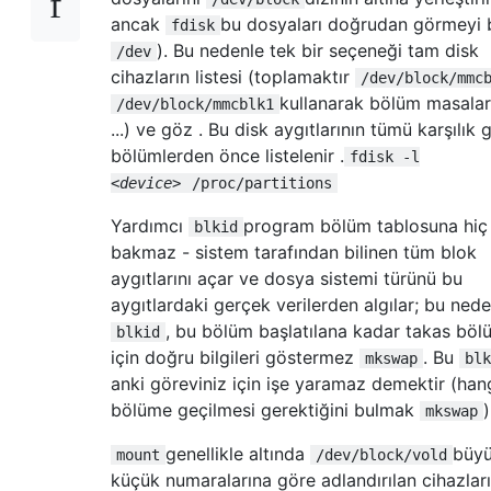
ancak
bu dosyaları doğrudan görmeyi 
fdisk
). Bu nedenle tek bir seçeneği tam disk
/dev
cihazların listesi (toplamaktır
/dev/block/mmc
kullanarak bölüm masalar
/dev/block/mmcblk1
...) ve göz . Bu disk aygıtlarının tümü karşılık 
bölümlerden önce listelenir .
fdisk -l
<device>
/proc/partitions
Yardımcı
program bölüm tablosuna hiç
blkid
bakmaz - sistem tarafından bilinen tüm blok
aygıtlarını açar ve dosya sistemi türünü bu
aygıtlardaki gerçek verilerden algılar; bu nede
, bu bölüm başlatılana kadar takas bö
blkid
için doğru bilgileri göstermez
. Bu
mkswap
blk
anki göreviniz için işe yaramaz demektir (han
bölüme geçilmesi gerektiğini bulmak
)
mkswap
genellikle altında
büyü
mount
/dev/block/vold
küçük numaralarına göre adlandırılan cihazları