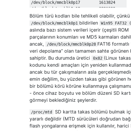
/dev/block/mmcblk0p17        1613824     38
/dev/block/mmcblk0p18        3891200     39
/dev/block/mmcblk0p19        3997696     39
Bölüm türü kodları bile tehlikeli olabilir, çünkü
/dev/block/mmcblk0p20        4005888     40
bildirilen
/dev/block/mmcblk0p1
Win95 FAT32 
/dev/block/mmcblk0p21        4014080     40
aslında bazı sistem verileri içerir (çeşitli ROM
/dev/block/mmcblk0p22        4030464     40
parçalarının konumları ve MD5 karmaları dahil
/dev/block/mmcblk0p23        4071424     40
ancak,
FAT16 formatlı 
/dev/block/mmcblk0p28
/dev/block/mmcblk0p24        4087808     41
veri depolama” olan tamamen sahte görünen b
/dev/block/mmcblk0p25        4104192     41
sahiptir. Bu durumda üretici
(Linux takas
/dev/block/mmcblk0p26        4120576     41
0x82
/dev/block/mmcblk0p27        4136960     41
kodunu kendi amaçları için yeniden kullanmadı
ancak bu tür çakışmaların asla gerçekleşmed
emin değilim, bu yüzden takas gibi görünen h
bir bölümü körü körüne kullanmaya çalışmamal
- önce cihaz boyutu ve bölüm düzeni SD kart
görmeyi beklediğiniz şeylerdir.
SD kartta takas bölümü bulmak içi
/proc/mtd
yararlı değildir (MTD sürücüleri doğrudan bağ
flash yongalarına erişmek için kullanılır, harici