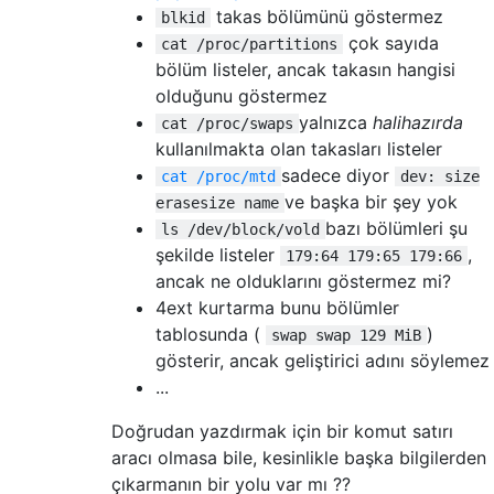
takas bölümünü göstermez
blkid
çok sayıda
cat /proc/partitions
bölüm listeler, ancak takasın hangisi
olduğunu göstermez
yalnızca
halihazırda
cat /proc/swaps
kullanılmakta olan takasları listeler
sadece diyor
cat /proc/mtd
dev: size
ve başka bir şey yok
erasesize name
bazı bölümleri şu
ls /dev/block/vold
şekilde listeler
,
179:64 179:65 179:66
ancak ne olduklarını göstermez mi?
4ext kurtarma bunu bölümler
tablosunda (
)
swap swap 129 MiB
gösterir, ancak geliştirici adını söylemez
...
Doğrudan yazdırmak için bir komut satırı
aracı olmasa bile, kesinlikle başka bilgilerden
çıkarmanın bir yolu var mı ??