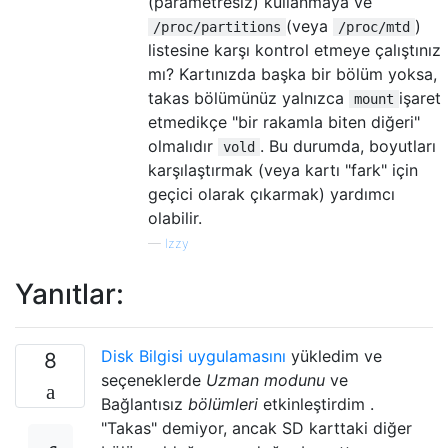
(parametresiz) kullanmaya ve
(veya
)
/proc/partitions
/proc/mtd
listesine karşı kontrol etmeye çalıştınız
mı? Kartınızda başka bir bölüm yoksa,
takas bölümünüz yalnızca
işaret
mount
etmedikçe "bir rakamla biten diğeri"
olmalıdır
. Bu durumda, boyutları
vold
karşılaştırmak (veya kartı "fark" için
geçici olarak çıkarmak) yardımcı
olabilir.
—
Izzy
Yanıtlar:
Disk Bilgisi uygulamasını
yükledim ve
8
seçeneklerde
Uzman modunu
ve
Bağlantısız
bölümleri
etkinleştirdim .
"Takas" demiyor, ancak SD karttaki diğer