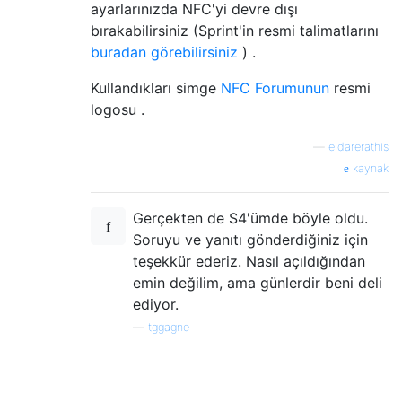
ayarlarınızda NFC'yi devre dışı
bırakabilirsiniz (Sprint'in resmi talimatlarını
buradan görebilirsiniz
) .
Kullandıkları simge
NFC Forumunun
resmi
logosu .
—
eldarerathis
kaynak
Gerçekten de S4'ümde böyle oldu.
Soruyu ve yanıtı gönderdiğiniz için
teşekkür ederiz. Nasıl açıldığından
emin değilim, ama günlerdir beni deli
ediyor.
—
tggagne