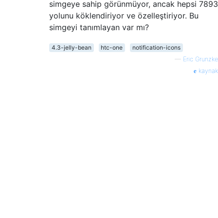
simgeye sahip görünmüyor, ancak hepsi 7893
yolunu köklendiriyor ve özelleştiriyor. Bu
simgeyi tanımlayan var mı?
4.3-jelly-bean
htc-one
notification-icons
—
Eric Grunzke
kaynak