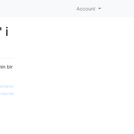
Account
 i
in bir
Romanov
kaynak