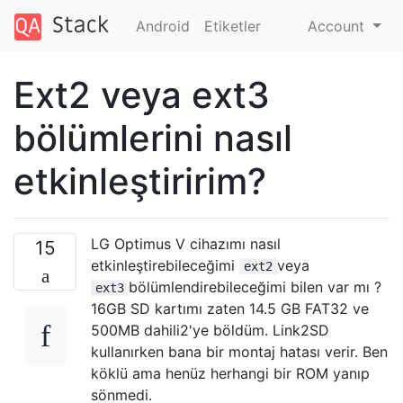
Android
Etiketler
Account
Ext2 veya ext3
bölümlerini nasıl
etkinleştiririm?
LG Optimus V cihazımı nasıl
15
etkinleştirebileceğimi
veya
ext2
bölümlendirebileceğimi bilen var mı ?
ext3
16GB SD kartımı zaten 14.5 GB FAT32 ve
500MB dahili2'ye böldüm. Link2SD
kullanırken bana bir montaj hatası verir. Ben
köklü ama henüz herhangi bir ROM yanıp
sönmedi.