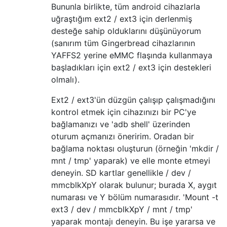
Bununla birlikte, tüm android cihazlarla
uğraştığım ext2 / ext3 için derlenmiş
desteğe sahip olduklarını düşünüyorum
(sanırım tüm Gingerbread cihazlarının
YAFFS2 yerine eMMC flaşında kullanmaya
başladıkları için ext2 / ext3 için destekleri
olmalı).
Ext2 / ext3'ün düzgün çalışıp çalışmadığını
kontrol etmek için cihazınızı bir PC'ye
bağlamanızı ve 'adb shell' üzerinden
oturum açmanızı öneririm. Oradan bir
bağlama noktası oluşturun (örneğin 'mkdir /
mnt / tmp' yaparak) ve elle monte etmeyi
deneyin. SD kartlar genellikle / dev /
mmcblkXpY olarak bulunur; burada X, aygıt
numarası ve Y bölüm numarasıdır. 'Mount -t
ext3 / dev / mmcblkXpY / mnt / tmp'
yaparak montajı deneyin. Bu işe yararsa ve