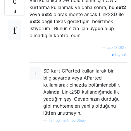
Ben kullanıcı SDW bölümleme için CWM
0
kurtarma kullanmak ve daha sonra, bu
ext2
veya
ext4
olarak monte ancak Link2SD ile
ext3
değil takas gerektiğini belirtmek
istiyorum . Bunun sizin için uygun olup
olmadığını kontrol edin.
—
user133622
kaynak
SD kart GParted kullanılarak bir
bilgisayarda veya AParted
kullanılarak cihazda bölümlenebilir.
Aslında, Link2SD kullandığımda ilk
yaptığım şey. Cevabınızın durduğu
gibi muhtemelen yanlış olduğunu
lütfen unutmayın.
—
Tamoghna Chowdhury