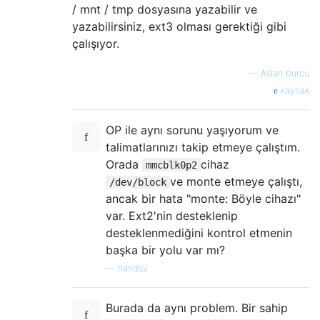
/ mnt / tmp dosyasına yazabilir ve
yazabilirsiniz, ext3 olması gerektiği gibi
çalışıyor.
—
Aslan burcu
kaynak
OP ile aynı sorunu yaşıyorum ve
talimatlarınızı takip etmeye çalıştım.
Orada
cihaz
mmcblk0p2
ve monte etmeye çalıştı,
/dev/block
ancak bir hata "monte: Böyle cihazı"
var. Ext2'nin desteklenip
desteklenmediğini kontrol etmenin
başka bir yolu var mı?
—
haridsv
Burada da aynı problem. Bir sahip