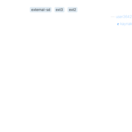
external-sd
ext3
ext2
—
user3642
kaynak