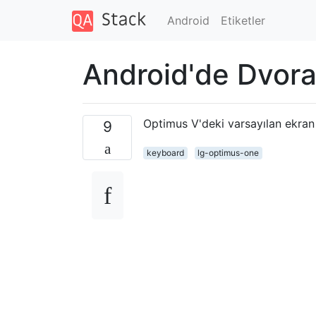
Android
Etiketler
Android'de Dvor
Optimus V'deki varsayılan ekran k
9
keyboard
lg-optimus-one