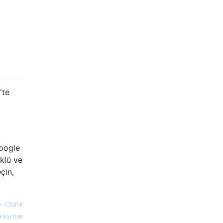
'te
Google
klü ve
çin,
—
Chahk
kaynak