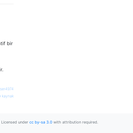
if bir
r.
ser4974
kaynak
Licensed under
cc by-sa 3.0
with attribution required.