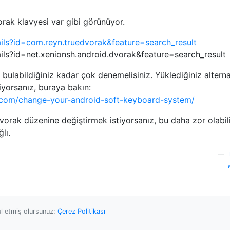
rak klavyesi var gibi görünüyor.
ails?id=com.reyn.truedvorak&feature=search_result
ils?id=net.xenionsh.android.dvorak&feature=search_result
bulabildiğiniz kadar çok denemelisiniz. Yüklediğiniz alternat
iyorsanız, buraya bakın:
.com/change-your-android-soft-keyboard-system/
vorak düzenine değiştirmek istiyorsanız, bu daha zor olabili
lı.
—
u
ul etmiş olursunuz:
Çerez Politikası