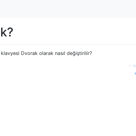
ak?
lavyesi Dvorak olarak nasıl değiştirilir?
—
A