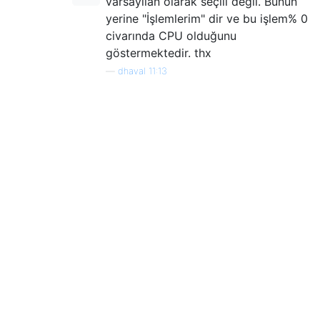
varsayılan olarak seçili değil. Bunun
yerine "İşlemlerim" dir ve bu işlem% 0
civarında CPU olduğunu
göstermektedir. thx
—
dhaval 11:13