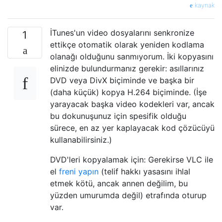
kaynak
İTunes'un video dosyalarını senkronize
1
ettikçe otomatik olarak yeniden kodlama
olanağı olduğunu sanmıyorum. İki kopyasını
elinizde bulundurmanız gerekir: asıllarınız
DVD veya DivX biçiminde ve başka bir
(daha küçük) kopya H.264 biçiminde. (İşe
yarayacak başka video kodekleri var, ancak
bu dokunuşunuz için spesifik olduğu
sürece, en az yer kaplayacak kod çözücüyü
kullanabilirsiniz.)
DVD'leri kopyalamak için: Gerekirse VLC ile
el
freni yapın
(telif hakkı yasasını ihlal
etmek kötü, ancak annen değilim, bu
yüzden umurumda değil) etrafında oturup
var.