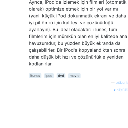
Ayrıca, iPod'da izlemek için filmleri (otomatik
olarak) optimize etmek için bir yol var mı
(yani, küçük iPod dokunmatik ekranı ve daha
iyi pil ömrü için kaliteyi ve çözünürlüğü
ayarlayın). Bu ideal olacaktır: iTunes, tüm
filmlerim için mümkün olan en iyi kalitede ana
havuzumdur, bu yüzden büyük ekranda da
çalışabilirler. Bir iPod'a kopyalandıktan sonra
daha düşük bit hızı ve çözünürlükle yeniden
kodlanırlar.
itunes
ipod
dvd
movie
—
bitbonk
kaynak