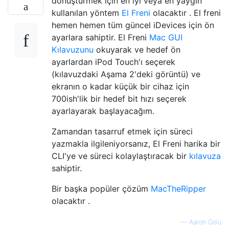
dönüştürmek için en iyi veya en yaygın
kullanılan yöntem
El Freni
olacaktır . El freni
hemen hemen tüm güncel iDevices için ön
ayarlara sahiptir. El Freni
Mac GUI
Kılavuzunu
okuyarak ve hedef ön
ayarlardan iPod Touch'ı seçerek
(kılavuzdaki Aşama 2'deki görüntü) ve
ekranın o kadar küçük bir cihaz için
700ish'lik bir hedef bit hızı seçerek
ayarlayarak başlayacağım.
Zamandan tasarruf etmek için süreci
yazmakla ilgileniyorsanız, El Freni harika bir
CLI'ye ve süreci kolaylaştıracak bir
kılavuza
sahiptir.
Bir başka popüler çözüm
MacTheRipper
olacaktır .
—
Aaron Gölü