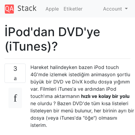
Apple
Etiketler
Account
İPod'dan DVD'ye
(iTunes)?
Hareket halindeyken bazen iPod touch
3
4G'mde izlemek istediğim animasyon şortlu
büyük bir DVD ve DivX kodlu dosya yığınım
var. Filmleri iTunes'a ve ardından iPod
touch'ıma aktarmanın
hızlı ve kolay bir yolu
ne olurdu ? Bazen DVD'de tüm kısa listeleri
listeleyen bir menü bulunur, her birinin ayrı bir
dosya (veya iTunes'da "öğe") olmasını
isterim.