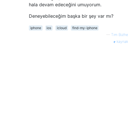
hala devam edeceğini umuyorum.
Deneyebileceğim başka bir şey var mı?
iphone
ios
icloud
find-my-iphone
—
Tim Büthe
kaynak