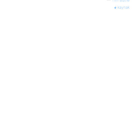
—
Tim Büthe
kaynak