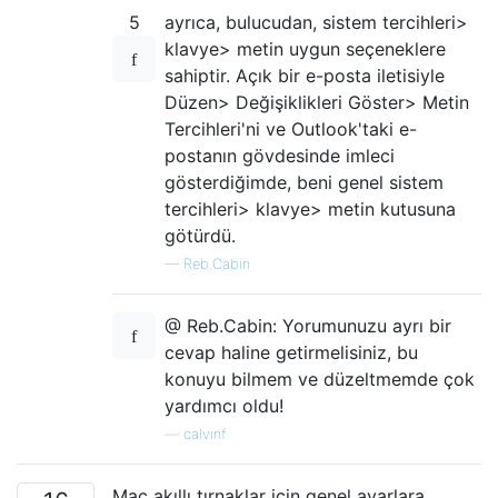
5
ayrıca, bulucudan, sistem tercihleri>
klavye> metin uygun seçeneklere
sahiptir. Açık bir e-posta iletisiyle
Düzen> Değişiklikleri Göster> Metin
Tercihleri'ni ve Outlook'taki e-
postanın gövdesinde imleci
gösterdiğimde, beni genel sistem
tercihleri> klavye> metin kutusuna
götürdü.
—
Reb.Cabin
@ Reb.Cabin: Yorumunuzu ayrı bir
cevap haline getirmelisiniz, bu
konuyu bilmem ve düzeltmemde çok
yardımcı oldu!
—
calvinf
Mac akıllı tırnaklar için genel ayarlara