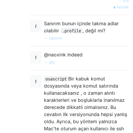
kaynak
Sanırım bunun içinde takma adlar
olabilir
, değil mi?
.profile
—
naoxink
@naoxink Indeed
—
grg
Bir kabuk komut
osascript
dosyasında veya komut satırında
kullanacaksanız , o zaman alıntı
karakterleri ve boşluklarla inanılmaz
derecede dikkatli olmalısınız. Bu
cevabın ilk versiyonunda hepsi yanlış
oldu. Ayrıca, bu yöntem yalnızca
Mac'te oturum açan kullanıcı ile ssh