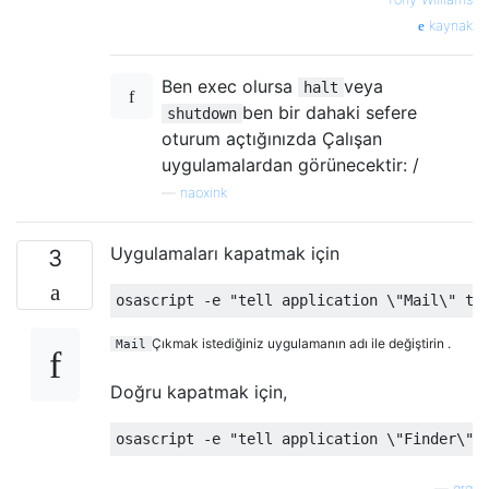
kaynak
Ben exec olursa
veya
halt
ben bir dahaki sefere
shutdown
oturum açtığınızda Çalışan
uygulamalardan görünecektir: /
—
naoxink
Uygulamaları kapatmak için
3
Çıkmak istediğiniz uygulamanın adı ile değiştirin .
Mail
Doğru kapatmak için,
—
grg