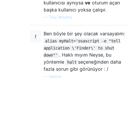
kullanıcısı aynıysa
ve
oturum açan
başka kullanıcı yoksa çalışır.
—
Tony Williams
Ben böyle bir şey olacak varsayalım:
alias myHalt='osascript -e "tell
application \'Finder\' to shut
. Haklı mıyım Neyse, bu
down"'
yöntemle
seçeneğinden daha
halt
fazla sorun gibi görünüyor : /
—
naoxink