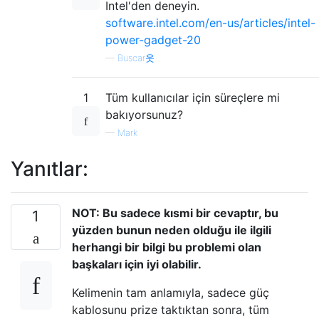
Intel'den deneyin.
software.intel.com/en-us/articles/intel-
power-gadget-20
—
Buscar웃
1
Tüm kullanıcılar için süreçlere mi
bakıyorsunuz?
—
Mark
Yanıtlar:
NOT: Bu sadece kısmi bir cevaptır, bu
1
yüzden bunun neden olduğu ile ilgili
herhangi bir bilgi bu problemi olan
başkaları için iyi olabilir.
Kelimenin tam anlamıyla, sadece güç
kablosunu prize taktıktan sonra, tüm