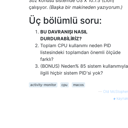
Söz konusu sistemde OS X 10.7.5 (Lion)
çalışıyor.
(Başka bir makineden yazıyorum.)
Üç bölümlü soru:
BU DAVRANIŞI NASIL
DURDURABİLİRİZ?
Toplam CPU kullanımı neden PID
listesindeki toplamdan önemli ölçüde
farklı?
(BONUS) Neden% 85 sistem kullanımıyla
ilgili hiçbir sistem PID'si yok?
activity-monitor
cpu
macos
—
Old McStopher
kaynak