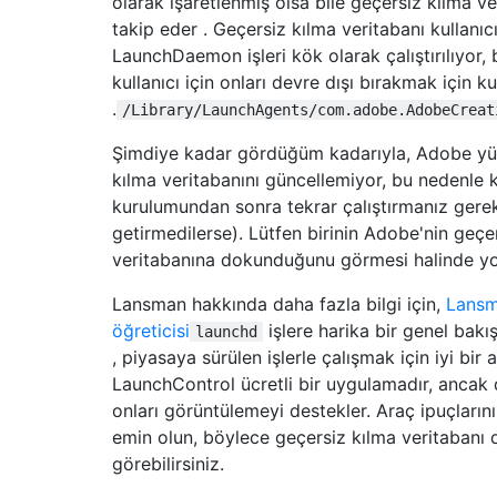
olarak işaretlenmiş olsa bile geçersiz kılma ver
takip eder . Geçersiz kılma veritabanı kullanıc
LaunchDaemon işleri kök olarak çalıştırılıyor,
kullanıcı için onları devre dışı bırakmak için k
.
/Library/LaunchAgents/com.adobe.AdobeCreat
Şimdiye kadar gördüğüm kadarıyla, Adobe yük
kılma veritabanını güncellemiyor, bu nedenle 
kurulumundan sonra tekrar çalıştırmanız gerek
getirmedilerse). Lütfen birinin Adobe'nin geçe
veritabanına dokunduğunu görmesi halinde y
Lansman hakkında daha fazla bilgi için,
Lans
öğreticisi
işlere harika bir genel bakı
launchd
, piyasaya sürülen işlerle çalışmak için iyi bir a
LaunchControl ücretli bir uygulamadır, anca
onları görüntülemeyi destekler. Araç ipuçlarını
emin olun, böylece geçersiz kılma veritabanı d
görebilirsiniz.