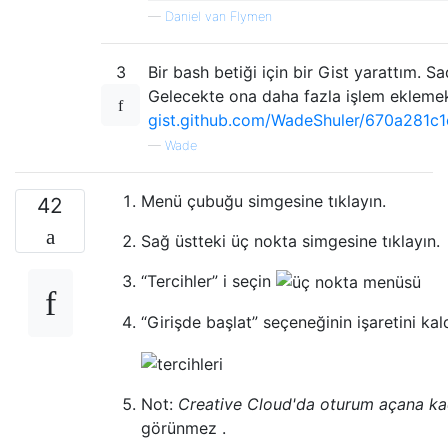
—
Daniel van Flymen
3
Bir bash betiği için bir Gist yarattım. Sad
Gelecekte ona daha fazla işlem ekleme
gist.github.com/WadeShuler/670a281
—
Wade
Menü çubuğu simgesine tıklayın.
42
Sağ üstteki üç nokta simgesine tıklayın.
“Tercihler” i seçin
“Girişde başlat” seçeneğinin işaretini kald
Not:
Creative Cloud'da oturum açana ka
görünmez .