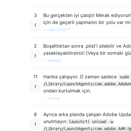
3
Bu gerçekten iyi çalıştı! Merak ediyoru
için de geçerli yapmanın bir yolu var mı
—
user1434077
2
Boşalttıktan sonra .plist'i silebilir ve 
yasaklayabilirsiniz! (Veya bir sonraki g
—
kakubei
11
Harika çalışıyor. O zaman sadece
sudo
/Library/LaunchAgents/com.adobe.Adobe
ondan kurtulmak için.
—
Avishai
8
Ayrıca arka planda çalışan Adobe Updat
unutmayın:
launchctl unload -w
/Library/LaunchAgents/com.adobe.AAM.U