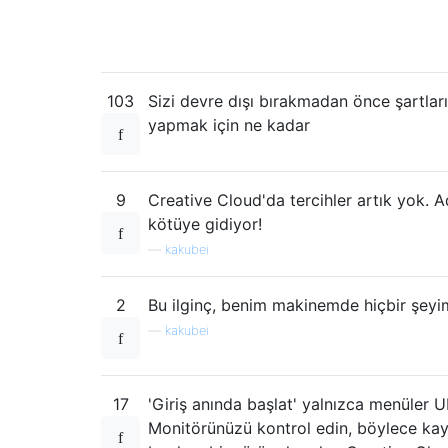
103
Sizi devre dışı bırakmadan önce şartlar
yapmak için ne kadar
9
Creative Cloud'da tercihler artık yok.
kötüye gidiyor!
—
kakubei
2
Bu ilginç, benim makinemde hiçbir şeyi
—
kakubei
17
'Giriş anında başlat' yalnızca menüler UI
Monitörünüzü kontrol edin, böylece kayn