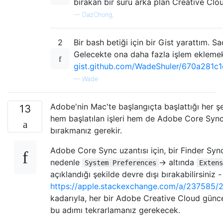
bırakan bir sürü arka plan Creative Clo
—
DazChong,
2
Bir bash betiği için bir Gist yarattım. Sad
Gelecekte ona daha fazla işlem ekleme
gist.github.com/WadeShuler/670a281
—
Wade
Adobe'nin Mac'te başlangıçta başlattığı her ş
13
hem başlatılan işleri hem de Adobe Core Sync 
bırakmanız gerekir.
Adobe Core Sync uzantısı için, bir Finder Sync
nedenle
→ altında
System Preferences
Extens
açıklandığı şekilde devre dışı bırakabilirsiniz -
https://apple.stackexchange.com/a/237585/
kadarıyla, her bir Adobe Creative Cloud günc
bu adımı tekrarlamanız gerekecek.