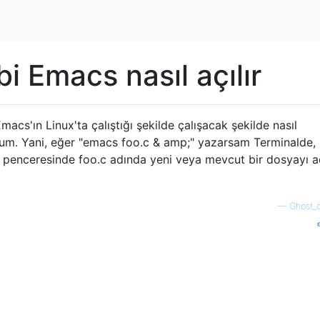
i Emacs nasıl açılır
acs'ın Linux'ta çalıştığı şekilde çalışacak şekilde nasıl
orum. Yani, eğer "emacs foo.c & amp;" yazarsam Terminalde,
s penceresinde foo.c adında yeni veya mevcut bir dosyayı 
—
Ghost_