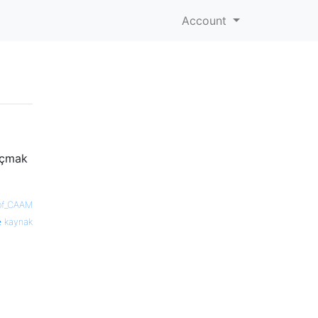
Account
açmak
of_CAAM
kaynak