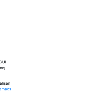
 GUI
mış
alışan
amacs