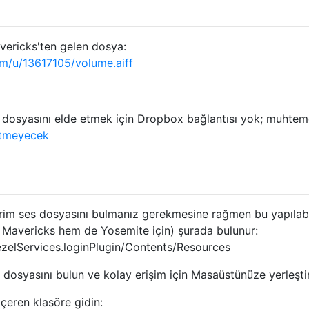
vericks'ten gelen dosya:
m/u/13617105/volume.aiff
 dosyasını elde etmek için Dropbox bağlantısı yok; muhtem
itmeyecek
irim ses dosyasını bulmanız gerekmesine rağmen bu yapılabil
 Mavericks hem de Yosemite için) şurada bulunur:
ezelServices.loginPlugin/Contents/Resources
s dosyasını bulun ve kolay erişim için Masaüstünüze yerleştir
içeren klasöre gidin: