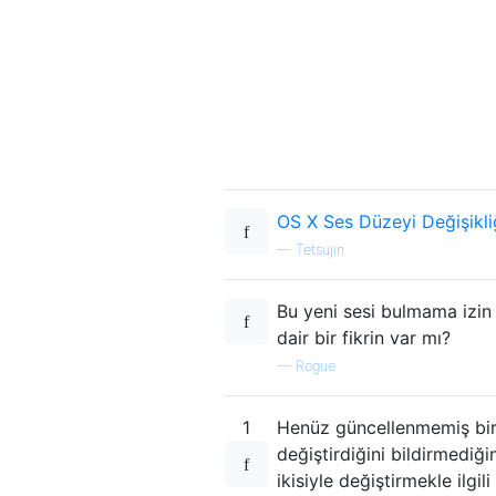
OS X Ses Düzeyi Değişikli
—
Tetsujin
Bu yeni sesi bulmama izin 
dair bir fikrin var mı?
—
Rogue
1
Henüz güncellenmemiş biri
değiştirdiğini bildirmediğ
ikisiyle değiştirmekle ilgil