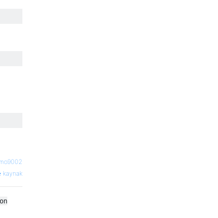
zmo9002
kaynak
on