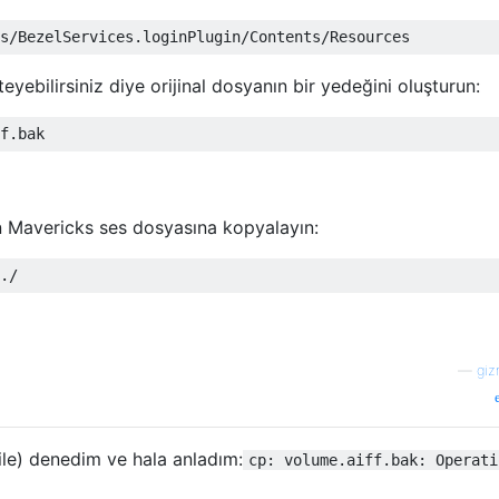
teyebilirsiniz diye orijinal dosyanın bir yedeğini oluşturun:
n Mavericks ses dosyasına kopyalayın:
—
gi
ile) denedim ve hala anladım:
cp: volume.aiff.bak: Operati