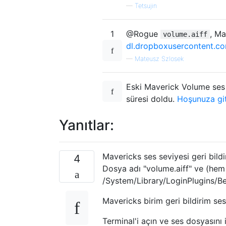
—
Tetsujin
1
@Rogue
, Ma
volume.aiff
dl.dropboxusercontent.co
—
Mateusz Szlosek
Eski Maverick Volume ses
süresi doldu.
Hoşunuza g
Yanıtlar:
Mavericks ses seviyesi geri bild
4
Dosya adı "volume.aiff" ve (hem
/System/Library/LoginPlugins/B
Mavericks birim geri bildirim se
Terminal'i açın ve ses dosyasını 