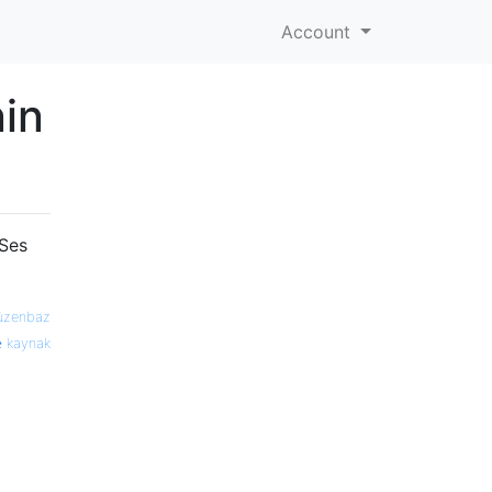
Account
nin
 Ses
üzenbaz
kaynak