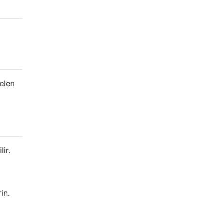
elen
ir.
in.