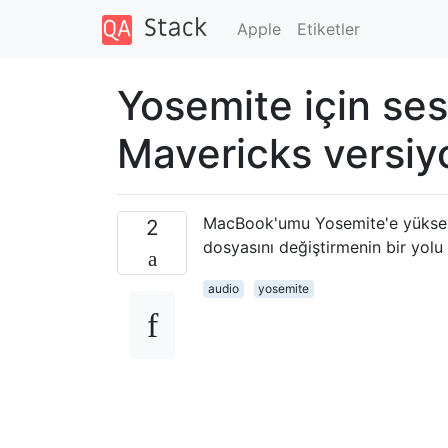
Apple
Etiketler
Yosemite için se
Mavericks versiyon
MacBook'umu Yosemite'e yükseltt
2
dosyasını değiştirmenin bir yol
audio
yosemite