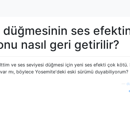
s düğmesinin ses efekti
u nasıl geri getirilir?
im ve ses seviyesi düğmesi için yeni ses efekti çok kötü.
u var mı, böylece Yosemite'deki eski sürümü duyabiliyorum?
—
d