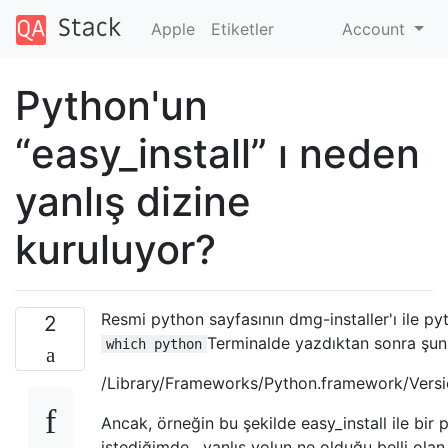
Apple
Etiketler
Account
Python'un
“easy_install” ı neden
yanlış dizine
kuruluyor?
Resmi python sayfasının dmg-installer'ı ile py
2
Terminalde yazdıktan sonra şun
which python
/Library/Frameworks/Python.framework/Versi
Ancak, örneğin bu şekilde easy_install ile bir
istediğimde , yanlış yolun ne olduğu belli olan