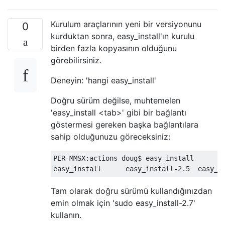
Kurulum araçlarının yeni bir versiyonunu
0
kurduktan sonra, easy_install'ın kurulu
birden fazla kopyasının olduğunu
görebilirsiniz.
Deneyin: 'hangi easy_install'
Doğru sürüm değilse, muhtemelen
'easy_install <tab>' gibi bir bağlantı
göstermesi gereken başka bağlantılara
sahip olduğunuzu göreceksiniz:
PER
-
MMSX
:
actions doug$ easy_install

easy_install      easy_install
-
2.5
  easy_i
Tam olarak doğru sürümü kullandığınızdan
emin olmak için 'sudo easy_install-2.7'
kullanın.