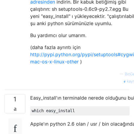
adresinden
indirin. Bir kabuk betiğimiş gibi
çalıştırın: sh setuptools-0.6c9-py2.7.egg Bu
yeni "easy_install" ı yükleyecektir. "çalıştırılabil
şu anki python sürümünüzle uyumlu.
Bu yardımcı olur umarım.
(daha fazla ayrıntı için
http://pypi.python.org/pypi/setuptools#cygw
mac-os-x-linux-other
)
—
BioG
kay
Easy_install'ın terminalde nerede olduğunu bu
1
which easy_install
Apple'ın python 2.6 olan / usr / bin olacağın