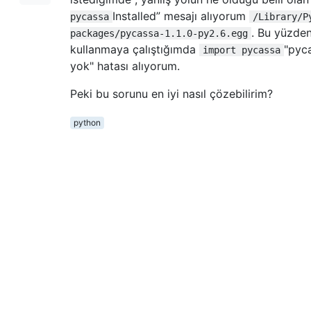
Installed” mesajı alıyorum
pycassa
/Library/P
. Bu yüzden
packages/pycassa-1.1.0-py2.6.egg
kullanmaya çalıştığımda
"pyca
import pycassa
yok" hatası alıyorum.
Peki bu sorunu en iyi nasıl çözebilirim?
python