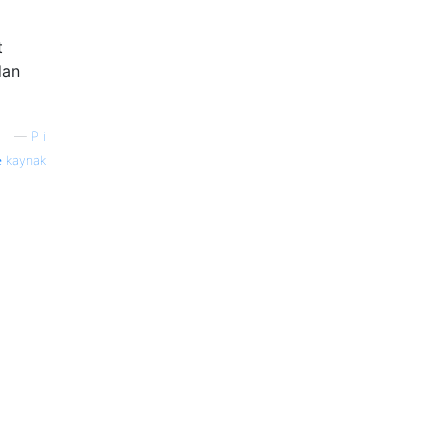
t
dan
—
P i
kaynak