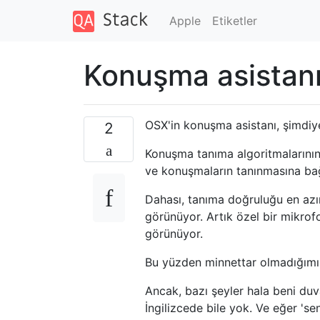
Apple
Etiketler
Konuşma asistanın
OSX'in konuşma asistanı, şimdiy
2
Konuşma tanıma algoritmalarının
ve konuşmaların tanınmasına bağlı
Dahası, tanıma doğruluğu en az
görünüyor. Artık özel bir mikrof
görünüyor.
Bu yüzden minnettar olmadığım
Ancak, bazı şeyler hala beni duva
İngilizcede bile yok. Ve eğer 's