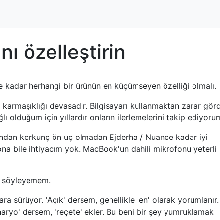
ı özelleştirin
e kadar herhangi bir ürünün en küçümseyen özelliği olmalı.
 karmaşıklığı devasadır. Bilgisayarı kullanmaktan zarar gö
 olduğum için yıllardır onların ilerlemelerini takip ediyoru
ından korkunç ön uç olmadan Ejderha / Nuance kadar iyi
ona bile ihtiyacım yok. MacBook'un dahili mikrofonu yeterli
ı söyleyemem.
ra sürüyor. 'Açık' dersem, genellikle 'en' olarak yorumlanır.
enaryo' dersem, 'reçete' ekler. Bu beni bir şey yumruklamak