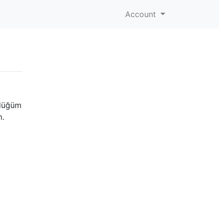
Account
rdüğüm
m.