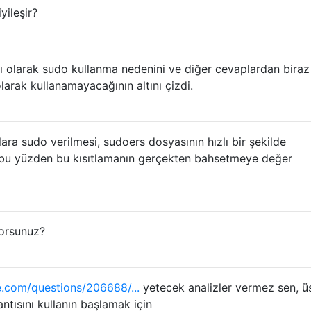
yileşir?
sı olarak sudo kullanma nedenini ve diğer cevaplardan bira
olarak kullanamayacağının altını çizdi.
lara sudo verilmesi, sudoers dosyasının hızlı bir şekilde
ir, bu yüzden bu kısıtlamanın gerçekten bahsetmeye değer
yorsunuz?
.com/questions/206688/...
yetecek analizler vermez sen, üs
ntısını kullanın başlamak için