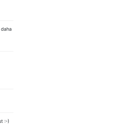
z daha
t :-)