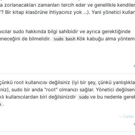
a zorlanacakları zamanları tercih eder ve genellikle kendile
Bir kitap klasörüne ihtiyacınız yok ...). Yani yönetici kullan
ıcılar sudo hakkında bilgi sahibidir ve ayrıca gerektiğinde
eneceğini de bilmelidir.
Kök kabuğu alma yöntem
sudo bash
nkü root kullanıcısı değilsiniz (iyi bir şey, çünkü yanlışlıkla
iz), sudo bir anda "root" olmanızı sağlar. Yönetici değilsen
lı kullanıcılardan biri değilsinizdir
ve bu nedenle gerek
sudo
.
o
—
Caleb 