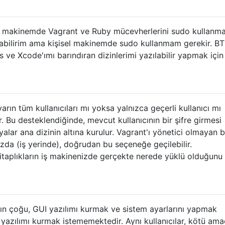
ş makinemde Vagrant ve Ruby mücevherlerini sudo kullanm
kurabilirim ama kişisel makinemde sudo kullanmam gerekir. BT
e Xcode'ımı barındıran dizinlerimi yazılabilir yapmak için
yarın tüm kullanıcıları mı yoksa yalnızca geçerli kullanıcı mı
r. Bu desteklendiğinde, mevcut kullanıcının bir şifre girmesi
ar ana dizinin altına kurulur. Vagrant'ı yönetici olmayan b
zda (iş yerinde), doğrudan bu seçeneğe geçilebilir.
itaplıkların iş makinenizde gerçekte nerede yüklü olduğunu
ların çoğu, GUI yazılımı kurmak ve sistem ayarlarını yapmak
 yazılımı kurmak istememektedir. Aynı kullanıcılar, kötü ama