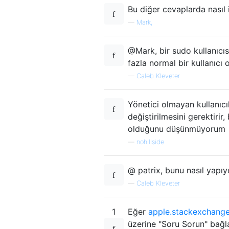
Bu diğer cevaplarda nasıl i
—
Mark,
@Mark, bir sudo kullanıcı
fazla normal bir kullanıcı 
—
Caleb Kleveter
Yönetici olmayan kullanıcı
değiştirilmesini gerektir
olduğunu düşünmüyorum
—
nohillside
@ patrix, bunu nasıl yapı
—
Caleb Kleveter
1
Eğer
apple.stackexchange
üzerine "Soru Sorun" bağla