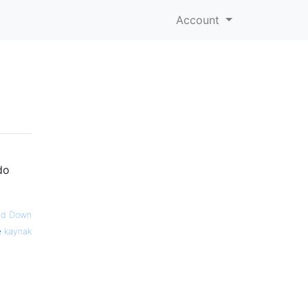
Account
do
and Down
kaynak