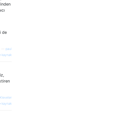
rinden
ıcı
i de
—
paul
kaynak
iz,
tiren
Kleveter
kaynak