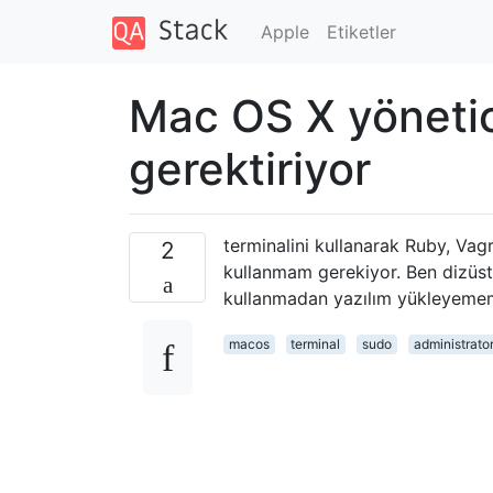
Apple
Etiketler
Mac OS X yönetic
gerektiriyor
terminalini kullanarak Ruby, Va
2
kullanmam gerekiyor. Ben dizüstü
kullanmadan yazılım yükleyemem
macos
terminal
sudo
administrato