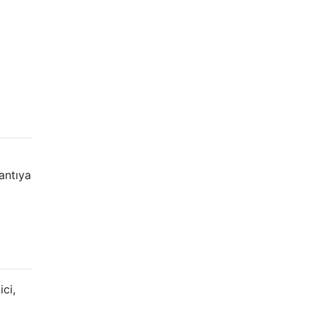
antıya
ci,