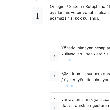
Örneğin, / Sistem / Kütüphane /
ayarlanmış ve bir yönetici olsan
açamazsınız. kök kullanıcı.
1
Yönetici olmayan hesaplar
kullanıcıları - see / etc /
—
Mark
@Mark hmm, sudoers dosyası
/ üyeleri yönetici olmayanla
—
klanomath
1
varsayılan olarak yalnızca
dosya, örnekleri gösteren 