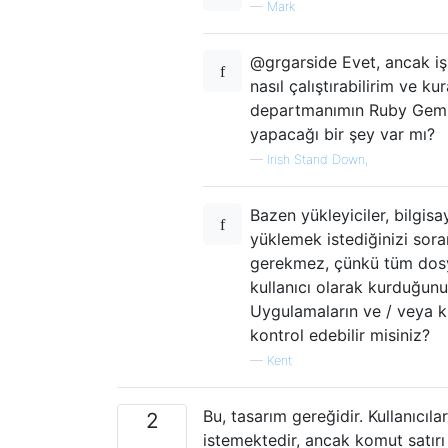
—
Mark
@grgarside Evet, ancak i
nasıl çalıştırabilirim ve 
departmanımın Ruby Gems v
yapacağı bir şey var mı?
—
Irish Stand Down,
Bazen yükleyiciler, bilgisa
yüklemek istediğinizi sora
gerekmez, çünkü tüm dosyal
kullanıcı olarak kurduğunu
Uygulamaların ve / veya k
kontrol edebilir misiniz?
—
Kent
Bu, tasarım gereğidir. Kullanıcı
2
istemektedir, ancak komut satırı