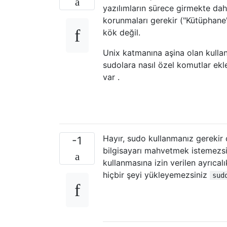
yazılımların sürece girmekte dah
korunmaları gerekir ("Kütüphane"? 
kök değil.
Unix katmanına aşina olan kullan
sudolara nasıl özel komutlar ekl
var .
Hayır, sudo kullanmanız gerekir çü
-1
bilgisayarı mahvetmek istemezsin
kullanmasına izin verilen ayrıcalık
hiçbir şeyi yükleyemezsiniz
sud