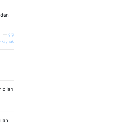
adan
—
grg
kaynak
cıları
ılan