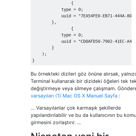
                {

            type = 0;

            uuid = "7EA54FE0-EB71-444A-8075
        },

                {

            type = 0;

            uuid = "CD0AFD50-7902-41EC-A4C4
        }

    );

Bu örnekteki dizileri göz önüne alırsak, yalnız
Terminal kullanarak bir dizideki öğeleri tek te
değiştirmeye veya silmeye çalışmam. Gönder
varsayılan (1) Mac OS X Manuel Sayfa
:
… Varsayılanlar çok karmaşık şekillerde
yapılandırılabilir ve bu da kullanıcının bu komu
girmesini zorlaştırır. ...