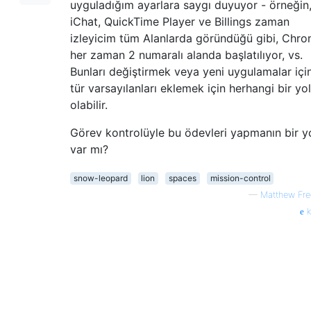
uyguladığım ayarlara saygı duyuyor - örneğin
iChat, QuickTime Player ve Billings zaman
izleyicim tüm Alanlarda göründüğü gibi, Chr
her zaman 2 numaralı alanda başlatılıyor, vs.
Bunları değiştirmek veya yeni uygulamalar içi
tür varsayılanları eklemek için herhangi bir yol
olabilir.
Görev kontrolüyle bu ödevleri yapmanın bir y
var mı?
snow-leopard
lion
spaces
mission-control
—
Matthew Fre
k