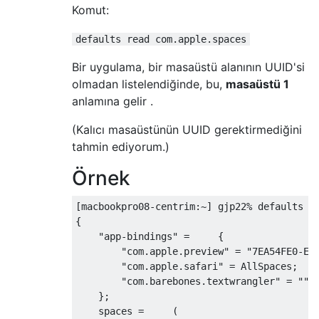
Komut:
defaults read com.apple.spaces
Bir uygulama, bir masaüstü alanının UUID'si
olmadan listelendiğinde, bu,
masaüstü 1
anlamına gelir .
(Kalıcı masaüstünün UUID gerektirmediğini
tahmin ediyorum.)
Örnek
[macbookpro08-centrim:~] gjp22% defaults re
{

    "app-bindings" =     {

        "com.apple.preview" = "7EA54FE0-EB7
        "com.apple.safari" = AllSpaces;

        "com.barebones.textwrangler" = "";

    };

    spaces =     (
