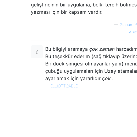
geliştiricinin bir uygulama, belki tercih bölmes
yazması için bir kapsam vardır.
—
Graham Pe
ka
Bu bilgiyi aramaya
çok zaman
harcadım
Bu teşekkür ederim (sağ tıklayıp üzerin
Bir dock simgesi olmayanlar yani) men
çubuğu uygulamaları için Uzay atamalar
ayarlamak için yararlıdır
çok
.
—
ELLIOTTCABLE