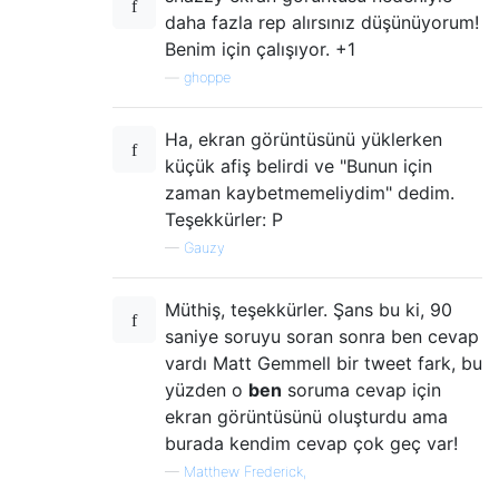
daha fazla rep alırsınız düşünüyorum!
Benim için çalışıyor. +1
—
ghoppe
Ha, ekran görüntüsünü yüklerken
küçük afiş belirdi ve "Bunun için
zaman kaybetmemeliydim" dedim.
Teşekkürler: P
—
Gauzy
Müthiş, teşekkürler. Şans bu ki, 90
saniye soruyu soran sonra ben cevap
vardı Matt Gemmell bir tweet fark, bu
yüzden o
ben
soruma cevap için
ekran görüntüsünü oluşturdu ama
burada kendim cevap çok geç var!
—
Matthew Frederick,