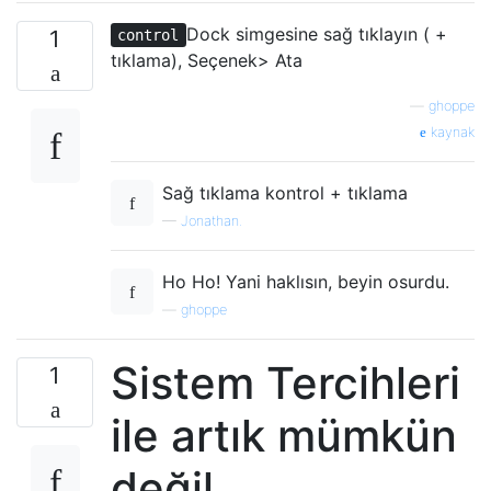
Dock simgesine sağ tıklayın ( +
1
control
tıklama), Seçenek> Ata
—
ghoppe
kaynak
Sağ tıklama kontrol + tıklama
—
Jonathan.
Ho Ho! Yani haklısın, beyin osurdu.
—
ghoppe
Sistem Tercihleri ​​
1
ile artık mümkün
değil