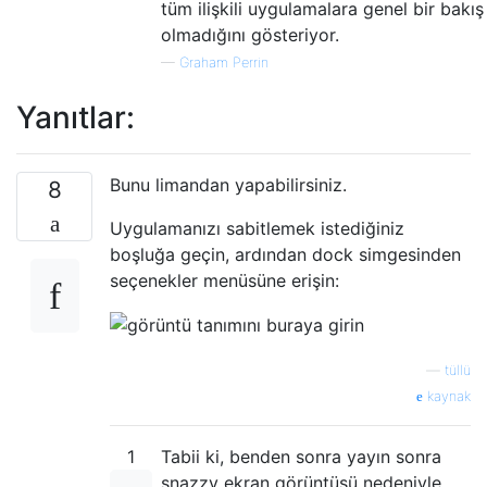
tüm ilişkili uygulamalara genel bir bakış
olmadığını gösteriyor.
—
Graham Perrin
Yanıtlar:
Bunu limandan yapabilirsiniz.
8
Uygulamanızı sabitlemek istediğiniz
boşluğa geçin, ardından dock simgesinden
seçenekler menüsüne erişin:
—
tüllü
kaynak
1
Tabii ki, benden sonra yayın sonra
snazzy ekran görüntüsü nedeniyle